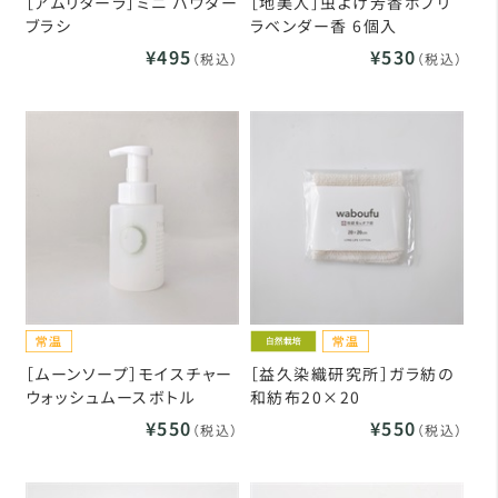
［アムリターラ］ミニ パウダー
［地美人］虫よけ芳香ポプリ
ブラシ
ラベンダー香 6個入
¥495
¥530
（税込）
（税込）
［ムーンソープ］モイスチャー
［益久染織研究所］ガラ紡の
ウォッシュムースボトル
和紡布20×20
¥550
¥550
（税込）
（税込）