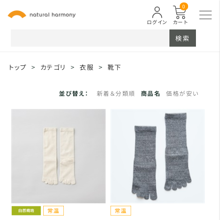
0
ログイン
カート
検索
トップ
>
カテゴリ
>
衣服
>
靴下
並び替え：
新着＆分類順
商品名
価格が安い