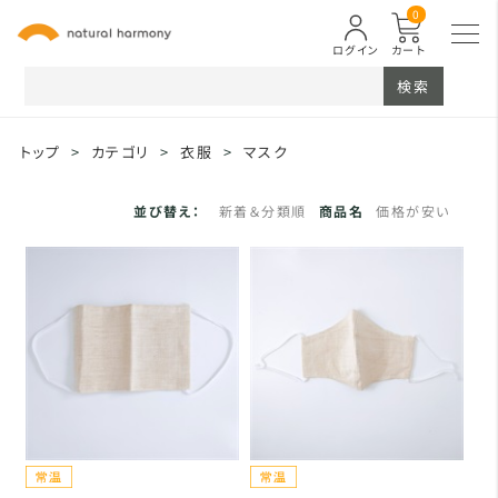
0
ログイン
カート
検索
トップ
>
カテゴリ
>
衣服
>
マスク
並び替え：
新着＆分類順
商品名
価格が安い