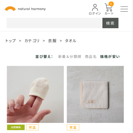
0
ログイン
カート
検索
トップ
>
カテゴリ
>
衣服
>
タオル
並び替え：
新着＆分類順
商品名
価格が安い