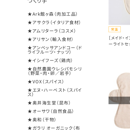
つくり手
★Ark館ヶ森（肉加工品）
★アサクラ（イタリア食材）
★アムリターラ（コスメ）
［メイド・イ
★アリサン（輸入食材）
ーライトセ
★アンベッサアンドコー（ド
ライフルーツ・ナッツ）
★イシイフーズ（鶏肉）
★自然農園ウレシパモシリ
（野菜・肉・卵／岩手）
★VOX（スパイス）
★エヌ・ハーベスト（スパイ
ス）
★奥井海生堂（昆布）
★オーサワ（自然食品）
★奥和（干物）
★ガラリ オーガニック（布