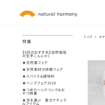
トップ
>
カ
特集
【8月のおすすめ】自然栽培
の生芋こんにゃく
★天然菌フェア
★天然素材の快眠フェア
★スパイス＆調味料
★ヘンプフェア2026
★つめた～いドリンク＆お
やつ特集
★涼を運ぶ 夏のナチュラ
ルアイテム