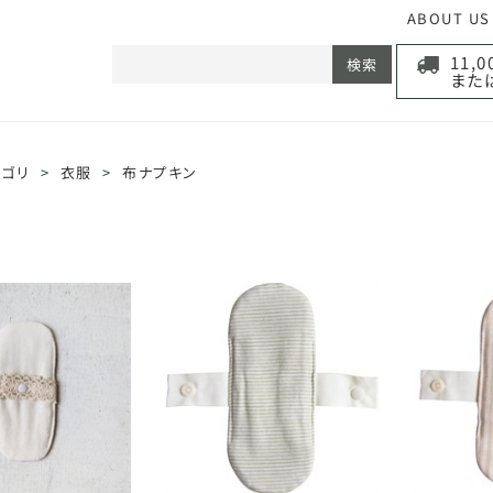
ABOUT US
11,
検索
また
テゴリ
>
衣服
>
布ナプキン