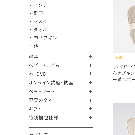
・ インナー
・ 靴下
・ マスク
・ タオル
・ 布ナプキン
・ 他
寝具
ベビー・こども
［メイド・イ
布ナプキン
本・DVD
ー茶×ボ
オンライン講座・教室
ペットフード
野菜のタネ
ギフト
特別梱包仕様