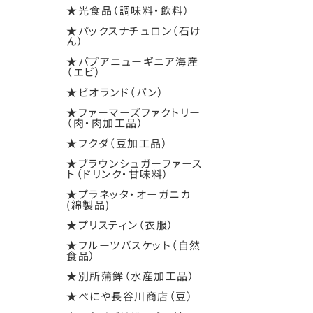
★光食品（調味料・飲料）
★パックスナチュロン（石け
ん）
★パプアニューギニア海産
（エビ）
★ビオランド（パン）
★ファーマーズファクトリー
（肉・肉加工品）
★フクダ（豆加工品）
★ブラウンシュガーファース
ト（ドリンク・甘味料）
★プラネッタ・オーガニカ
(綿製品)
★プリスティン（衣服）
★フルーツバスケット（自然
食品）
★別所蒲鉾（水産加工品）
★べにや長谷川商店（豆）