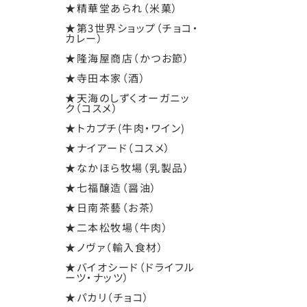
★精華堂あられ（米菓）
★第3世界ショップ（チョコ・
カレー）
★隆海屋商店（かつお節）
★寺田本家（酒）
★天海のしずくオーガニッ
ク（コスメ）
★トカプチ(牛肉・ワイン)
★ナイアード（コスメ）
★なかほら牧場（乳製品）
★七福醸造（醤油）
★日南茶藝（お茶）
★二本松牧場（牛肉）
★ノヴァ（輸入食材）
★バイオシード（ドライフル
ーツ・ナッツ）
★パカリ（チョコ）