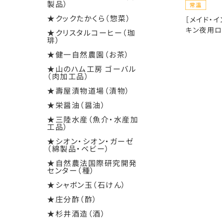
製品）
★クックたかくら（惣菜）
［メイド・
キン夜用ロ
★クリスタルコーヒー（珈
琲）
★健一自然農園（お茶）
★山のハム工房 ゴーバル
（肉加工品）
★壽屋漬物道場（漬物）
★栄醤油（醤油）
★三陸水産（魚介・水産加
工品）
★シオン・シオン・ガーゼ
（綿製品・ベビー）
★自然農法国際研究開発
センター（種）
★シャボン玉（石けん）
★庄分酢（酢）
★杉井酒造（酒）