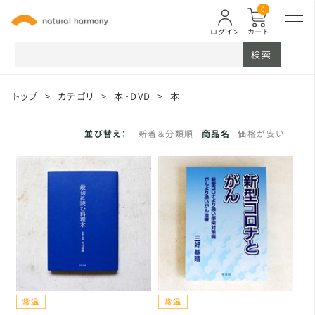
0
ログイン
カート
検索
トップ
>
カテゴリ
>
本・DVD
>
本
並び替え：
新着＆分類順
商品名
価格が安い