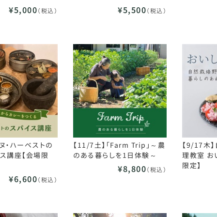
¥5,000
¥5,500
（税込）
（税込）
エヌ・ハーベストの
【11/7土】「Farm Trip」～農
【9/17
ス講座【会場限
のある暮らしを1日体験～
理教室 お
限定】
¥8,800
（税込）
¥6,600
（税込）