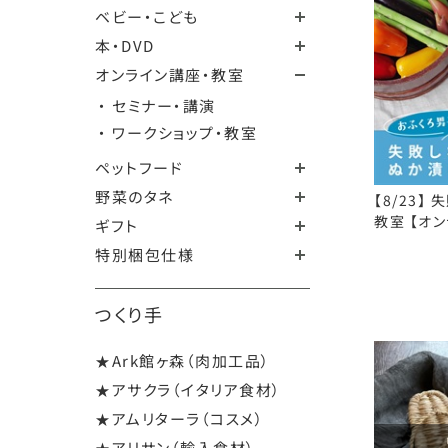
ベビー・こども
本・DVD
オンライン講座・教室
・ セミナー・講演
・ ワークショップ・教室
ペットフード
野菜のタネ
【8/23】
教室 【オ
ギフト
特別梱包仕様
つくり手
★Ark館ヶ森（肉加工品）
★アサクラ（イタリア食材）
★アムリターラ（コスメ）
★アリサン（輸入食材）