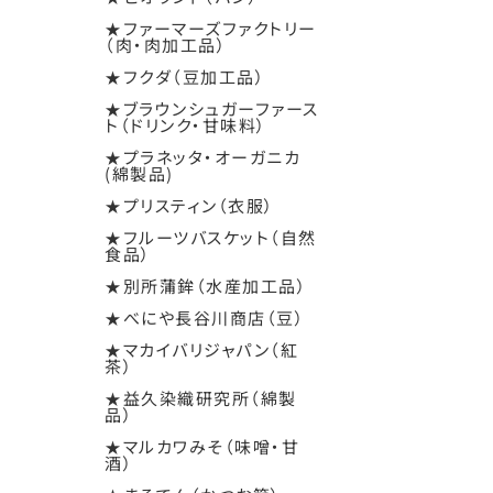
★ファーマーズファクトリー
（肉・肉加工品）
★フクダ（豆加工品）
★ブラウンシュガーファース
ト（ドリンク・甘味料）
★プラネッタ・オーガニカ
(綿製品)
★プリスティン（衣服）
★フルーツバスケット（自然
食品）
★別所蒲鉾（水産加工品）
★べにや長谷川商店（豆）
★マカイバリジャパン（紅
茶）
★益久染織研究所（綿製
品）
★マルカワみそ（味噌・甘
酒）