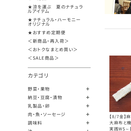
★涼を運ぶ 夏のナチュラ
ルアイテム
★ナチュラル・ハーモニー
オリジナル
★おすすめ定期便
＜新商品・再入荷＞
＜おトクなまとめ買い＞
＜SALE商品＞
カテゴリ
野菜・果物
納豆・豆腐・漬物
乳製品・卵
肉・魚・ソーセージ
【8/7金】
調味料
大麻布と
実践WS～