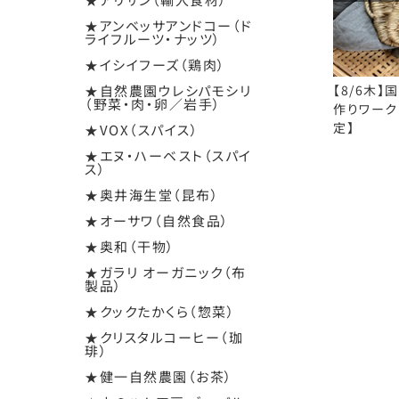
★アンベッサアンドコー（ド
ライフルーツ・ナッツ）
★イシイフーズ（鶏肉）
★自然農園ウレシパモシリ
【8/6木】
（野菜・肉・卵／岩手）
作りワーク
定】
★VOX（スパイス）
★エヌ・ハーベスト（スパイ
ス）
★奥井海生堂（昆布）
★オーサワ（自然食品）
★奥和（干物）
★ガラリ オーガニック（布
製品）
★クックたかくら（惣菜）
★クリスタルコーヒー（珈
琲）
★健一自然農園（お茶）