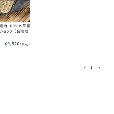
国産麻100%の草履
ショップ 【会場限
¥9,520
（税込）
<
1
>