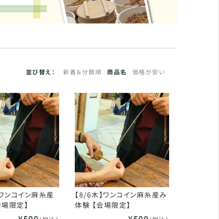
並び替え：
新着＆分類順
商品名
価格が安い
金】ワンコイン麻糸産
【8/6木】ワンコイン麻糸産み
会場限定】
体験 【会場限定】
¥500
¥500