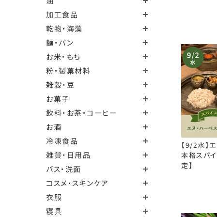
油
加工食品
乾物・海藻
麺・パン
お米・もち
粉・製菓材料
雑穀・豆
お菓子
飲料・お茶・コーヒー
お酒
冷凍食品
【9/2水】
雑貨・日用品
本格スパイ
定】
バス・洗面
コスメ・スキンケア
衣服
寝具