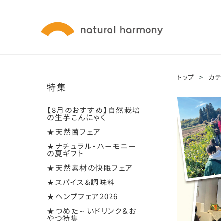
トップ
>
カ
特集
【8月のおすすめ】自然栽培
の生芋こんにゃく
★天然菌フェア
★ナチュラル・ハーモニー
の夏ギフト
★天然素材の快眠フェア
★スパイス＆調味料
★ヘンプフェア2026
★つめた～いドリンク＆お
やつ特集