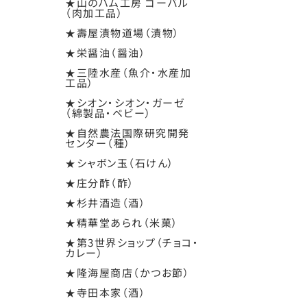
★山のハム工房 ゴーバル
（肉加工品）
★壽屋漬物道場（漬物）
★栄醤油（醤油）
★三陸水産（魚介・水産加
工品）
★シオン・シオン・ガーゼ
（綿製品・ベビー）
★自然農法国際研究開発
センター（種）
★シャボン玉（石けん）
★庄分酢（酢）
★杉井酒造（酒）
★精華堂あられ（米菓）
★第3世界ショップ（チョコ・
カレー）
★隆海屋商店（かつお節）
★寺田本家（酒）