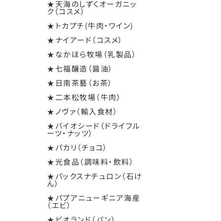
★天海のしずくオーガニッ
ク（コスメ）
★トカプチ(牛肉・ワイン)
★ナイアード（コスメ）
★なかほら牧場（乳製品）
★七福醸造（醤油）
★日南茶藝（お茶）
★二本松牧場（牛肉）
★ノヴァ（輸入食材）
★バイオシード（ドライフル
ーツ・ナッツ）
★パカリ（チョコ）
★光食品（調味料・飲料）
★パックスナチュロン（石け
ん）
★パプアニューギニア海産
（エビ）
★ビオランド（パン）