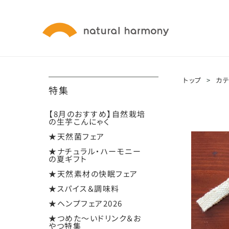
トップ
>
カ
特集
【8月のおすすめ】自然栽培
の生芋こんにゃく
★天然菌フェア
★ナチュラル・ハーモニー
の夏ギフト
★天然素材の快眠フェア
★スパイス＆調味料
★ヘンプフェア2026
★つめた～いドリンク＆お
やつ特集