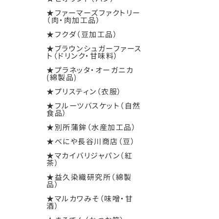
★ファーマーズファクトリー
（肉・肉加工品）
★フクダ（豆加工品）
★ブラウンシュガーファース
ト（ドリンク・甘味料）
★プラネッタ・オーガニカ
(綿製品)
★プリスティン（衣服）
★フルーツバスケット（自然
食品）
★別所蒲鉾（水産加工品）
★べにや長谷川商店（豆）
★マカイバリジャパン（紅
茶）
★益久染織研究所（綿製
品）
★マルカワみそ（味噌・甘
酒）