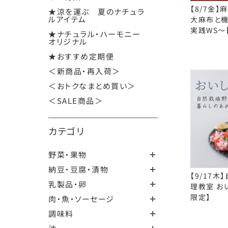
【8/7金】
★涼を運ぶ 夏のナチュラ
ルアイテム
大麻布と
実践WS～
★ナチュラル・ハーモニー
オリジナル
★おすすめ定期便
＜新商品・再入荷＞
＜おトクなまとめ買い＞
＜SALE商品＞
カテゴリ
野菜・果物
納豆・豆腐・漬物
【9/17
乳製品・卵
理教室 お
限定】
肉・魚・ソーセージ
調味料