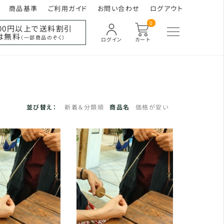
商品基準
ご利用ガイド
お問い合わせ
ログアウト
0
000円以上で送料割引
は無料
（一部商品のぞく）
ログイン
カート
並び替え：
新着＆分類順
商品名
価格が安い