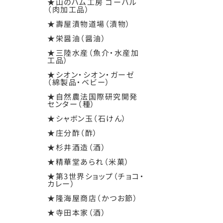
★山のハム工房 ゴーバル
（肉加工品）
★壽屋漬物道場（漬物）
★栄醤油（醤油）
★三陸水産（魚介・水産加
工品）
★シオン・シオン・ガーゼ
（綿製品・ベビー）
★自然農法国際研究開発
センター（種）
★シャボン玉（石けん）
★庄分酢（酢）
★杉井酒造（酒）
★精華堂あられ（米菓）
★第3世界ショップ（チョコ・
カレー）
★隆海屋商店（かつお節）
★寺田本家（酒）