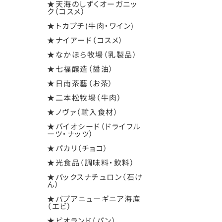
★天海のしずくオーガニッ
ク（コスメ）
★トカプチ(牛肉・ワイン)
★ナイアード（コスメ）
★なかほら牧場（乳製品）
★七福醸造（醤油）
★日南茶藝（お茶）
★二本松牧場（牛肉）
★ノヴァ（輸入食材）
★バイオシード（ドライフル
ーツ・ナッツ）
★パカリ（チョコ）
★光食品（調味料・飲料）
★パックスナチュロン（石け
ん）
★パプアニューギニア海産
（エビ）
★ビオランド（パン）