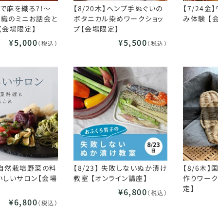
麻で麻を織る?!～
【8/20木】ヘンプ手ぬぐいの
【7/24
機織のミニお話会と
ボタニカル染めワークショッ
み体験 【
【会場限定】
プ【会場限定】
¥5,000
¥5,500
（税込）
（税込）
木】自然栽培野菜の料
【8/23】 失敗しないぬか漬け
【8/6木
いしいサロン【会場
教室 【オンライン講座】
作りワーク
定】
¥6,800
（税込）
¥6,800
（税込）