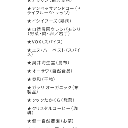
★アンベッサアンドコー（ド
ライフルーツ・ナッツ）
★イシイフーズ（鶏肉）
★自然農園ウレシパモシリ
（野菜・肉・卵／岩手）
★VOX（スパイス）
★エヌ・ハーベスト（スパイ
ス）
★奥井海生堂（昆布）
★オーサワ（自然食品）
★奥和（干物）
★ガラリ オーガニック（布
製品）
★クックたかくら（惣菜）
★クリスタルコーヒー（珈
琲）
★健一自然農園（お茶）