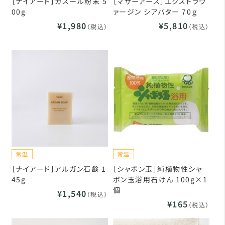
［ナイアード］ガスール粉末 5
［マザーアース］エクストラヴ
00g
ァージン シアバター 70ｇ
¥1,980
¥5,810
（税込）
（税込）
［ナイアード］アルガン石鹸 1
［シャボン玉］純植物性シャ
45g
ボン玉浴用石けん 100g×1
個
¥1,540
（税込）
¥165
（税込）