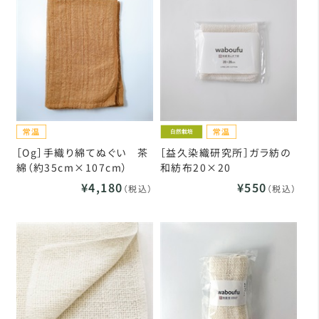
［Og］手織り綿てぬぐい 茶
［益久染織研究所］ガラ紡の
綿（約35cm×107cm）
和紡布20×20
¥4,180
¥550
（税込）
（税込）