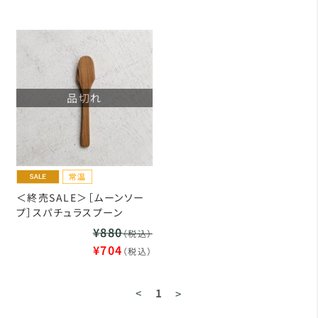
品切れ
＜終売SALE＞［ムーンソー
プ］スパチュラスプーン
¥880
（税込）
¥704
（税込）
<
1
>