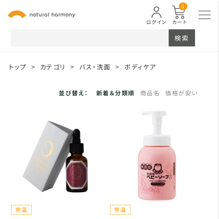
0
ログイン
カート
検索
トップ
>
カテゴリ
>
バス・洗面
>
ボディケア
並び替え：
新着＆分類順
商品名
価格が安い