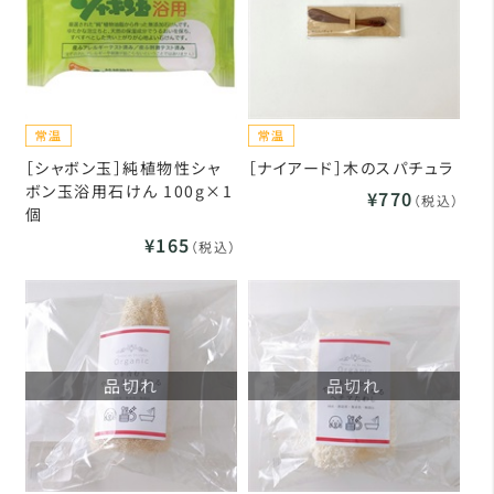
［シャボン玉］純植物性シャ
［ナイアード］木のスパチュラ
ボン玉浴用石けん 100g×1
¥770
（税込）
個
¥165
（税込）
品切れ
品切れ