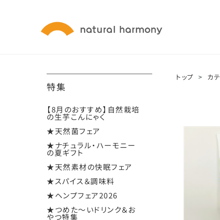
トップ
>
カ
特集
【8月のおすすめ】自然栽培
の生芋こんにゃく
★天然菌フェア
★ナチュラル・ハーモニー
の夏ギフト
★天然素材の快眠フェア
★スパイス＆調味料
★ヘンプフェア2026
★つめた～いドリンク＆お
やつ特集