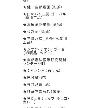
★健一自然農園（お茶）
★山のハム工房 ゴーバル
（肉加工品）
★壽屋漬物道場（漬物）
★栄醤油（醤油）
★三陸水産（魚介・水産加
工品）
★シオン・シオン・ガーゼ
（綿製品・ベビー）
★自然農法国際研究開発
センター（種）
★シャボン玉（石けん）
★庄分酢（酢）
★杉井酒造（酒）
★精華堂あられ（米菓）
★第3世界ショップ（チョコ・
カレー）