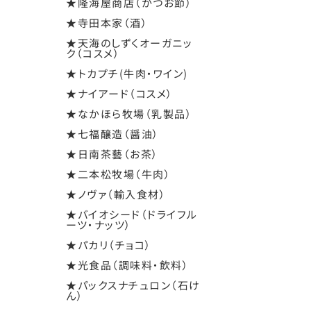
★隆海屋商店（かつお節）
★寺田本家（酒）
★天海のしずくオーガニッ
ク（コスメ）
★トカプチ(牛肉・ワイン)
★ナイアード（コスメ）
★なかほら牧場（乳製品）
★七福醸造（醤油）
★日南茶藝（お茶）
★二本松牧場（牛肉）
★ノヴァ（輸入食材）
★バイオシード（ドライフル
ーツ・ナッツ）
★パカリ（チョコ）
★光食品（調味料・飲料）
★パックスナチュロン（石け
ん）