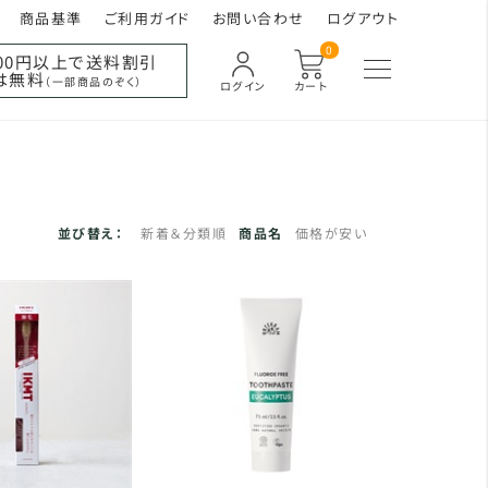
商品基準
ご利用ガイド
お問い合わせ
ログアウト
0
000円以上で送料割引
は無料
（一部商品のぞく）
ログイン
カート
並び替え：
新着＆分類順
商品名
価格が安い