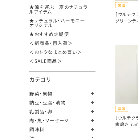
★涼を運ぶ 夏のナチュラ
ルアイテム
［ウルテク
★ナチュラル・ハーモニー
グリーンテ
オリジナル
★おすすめ定期便
＜新商品・再入荷＞
＜おトクなまとめ買い＞
＜SALE商品＞
カテゴリ
野菜・果物
納豆・豆腐・漬物
乳製品・卵
［ウルテク
肉・魚・ソーセージ
歯磨き 75
調味料