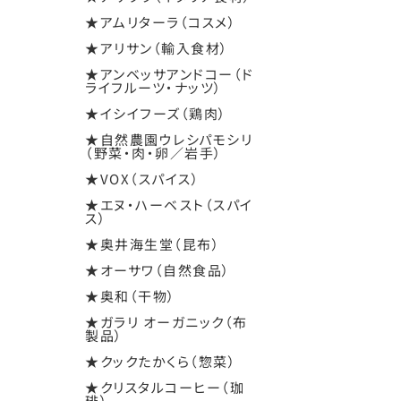
★アムリターラ（コスメ）
★アリサン（輸入食材）
★アンベッサアンドコー（ド
ライフルーツ・ナッツ）
★イシイフーズ（鶏肉）
★自然農園ウレシパモシリ
（野菜・肉・卵／岩手）
★VOX（スパイス）
★エヌ・ハーベスト（スパイ
ス）
★奥井海生堂（昆布）
★オーサワ（自然食品）
★奥和（干物）
★ガラリ オーガニック（布
製品）
★クックたかくら（惣菜）
★クリスタルコーヒー（珈
琲）