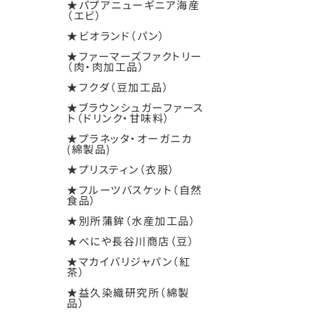
★パプアニューギニア海産
（エビ）
★ビオランド（パン）
★ファーマーズファクトリー
（肉・肉加工品）
★フクダ（豆加工品）
★ブラウンシュガーファース
ト（ドリンク・甘味料）
★プラネッタ・オーガニカ
(綿製品)
★プリスティン（衣服）
★フルーツバスケット（自然
食品）
★別所蒲鉾（水産加工品）
★べにや長谷川商店（豆）
★マカイバリジャパン（紅
茶）
★益久染織研究所（綿製
品）