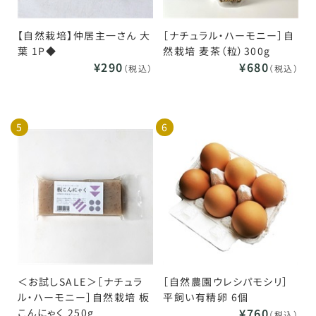
【自然栽培】仲居主一さん 大
［ナチュラル・ハーモニー］自
葉 1P◆
然栽培 麦茶（粒）300g
¥290
¥680
（税込）
（税込）
5
6
＜お試しSALE＞［ナチュラ
［自然農園ウレシパモシリ］
ル・ハーモニー］自然栽培 板
平飼い有精卵 6個
¥760
こんにゃく 250g
（税込）