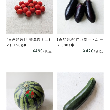
【自然栽培】共済農場 ミニト
【自然栽培】田神俊一さん ナ
マト 150g◆
ス 300g◆
¥490
¥420
（税込）
（税込）