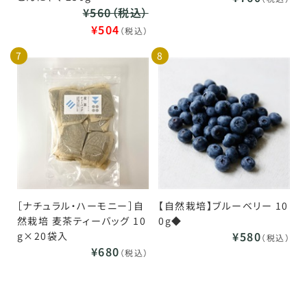
¥560（税込）
¥504
（税込）
7
8
［ナチュラル・ハーモニー］自
【自然栽培】ブルーベリー 10
然栽培 麦茶ティーバッグ 10
0g◆
¥580
g×20袋入
（税込）
¥680
（税込）