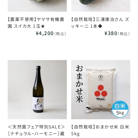
【農薬不使用】ヤマサ有機農
【自然栽培】三浦康治さん ズ
園 スイカ大 1玉★
ッキーニ 1本◆
¥4,200
¥380
（税込）
（税込）
＜天然菌フェア特別SALE＞
【自然栽培】おまかせ米 白米
［ナチュラル・ハーモニー］蔵
5kg