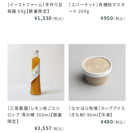
［イーストファーム］手作り豆
［エバーナット］有機粒マスタ
板醤 60g【数量限定】
ード 200g
¥1,330
¥950
（税込）
（税込）
［三尾農園］レモン皮ごとシ
［なかほら牧場］カップアイス
ロップ 澪の輝 300ml【数量
（きな粉）90ml【冷凍】
¥480
限定】
（税込）
¥3,557
（税込）