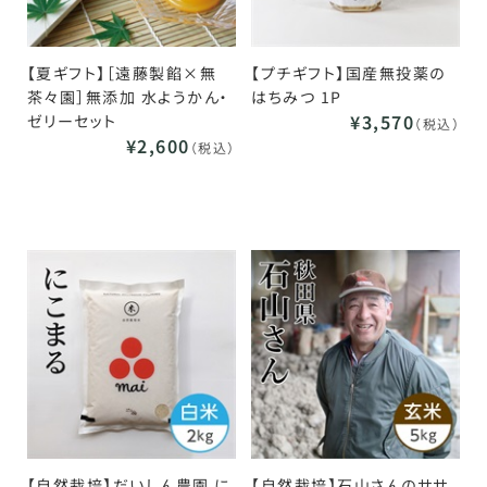
【夏ギフト】［遠藤製餡×無
【プチギフト】国産無投薬の
茶々園］無添加 水ようかん・
はちみつ 1P
¥3,570
ゼリーセット
（税込）
¥2,600
（税込）
【自然栽培】だいしん農園 に
【自然栽培】石山さんのササ