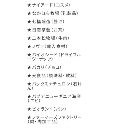
★ナイアード（コスメ）
★なかほら牧場（乳製品）
★七福醸造（醤油）
★日南茶藝（お茶）
★二本松牧場（牛肉）
★ノヴァ（輸入食材）
★バイオシード（ドライフル
ーツ・ナッツ）
★パカリ（チョコ）
★光食品（調味料・飲料）
★パックスナチュロン（石け
ん）
★パプアニューギニア海産
（エビ）
★ビオランド（パン）
★ファーマーズファクトリー
（肉・肉加工品）