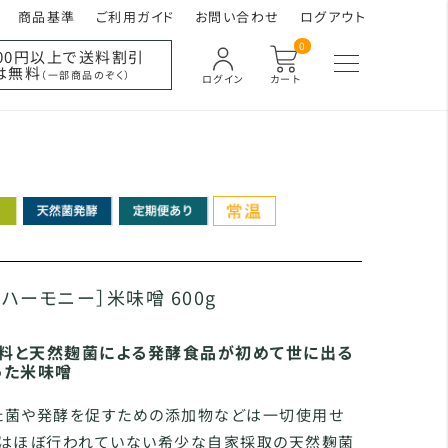
商品基準
ご利用ガイド
お問い合わせ
ログアウト
0
000円以上で送料割引
は無料
（一部商品のぞく）
ログイン
カート
・ハーモニー］米味噌 600g
料と天然麹菌による発酵食品が初めて世に出る
った米味噌
た菌や発酵を促すための添加物などは一切使用せ
ではほぼ行われていない希少な自家採取の天然麹菌