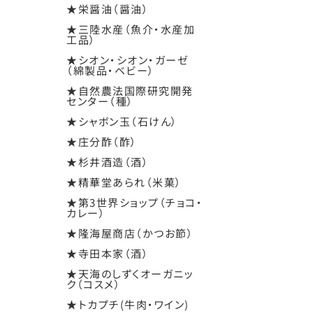
★栄醤油（醤油）
★三陸水産（魚介・水産加
工品）
★シオン・シオン・ガーゼ
（綿製品・ベビー）
★自然農法国際研究開発
センター（種）
★シャボン玉（石けん）
★庄分酢（酢）
★杉井酒造（酒）
★精華堂あられ（米菓）
★第3世界ショップ（チョコ・
カレー）
★隆海屋商店（かつお節）
★寺田本家（酒）
★天海のしずくオーガニッ
ク（コスメ）
★トカプチ(牛肉・ワイン)