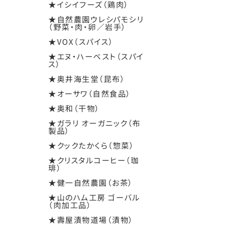
★イシイフーズ（鶏肉）
★自然農園ウレシパモシリ
（野菜・肉・卵／岩手）
★VOX（スパイス）
★エヌ・ハーベスト（スパイ
ス）
★奥井海生堂（昆布）
★オーサワ（自然食品）
★奥和（干物）
★ガラリ オーガニック（布
製品）
★クックたかくら（惣菜）
★クリスタルコーヒー（珈
琲）
★健一自然農園（お茶）
★山のハム工房 ゴーバル
（肉加工品）
★壽屋漬物道場（漬物）