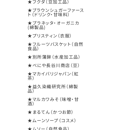
★フクダ（豆加工品）
★ブラウンシュガーファース
ト（ドリンク・甘味料）
★プラネッタ・オーガニカ
(綿製品)
★プリスティン（衣服）
★フルーツバスケット（自然
食品）
★別所蒲鉾（水産加工品）
★べにや長谷川商店（豆）
★マカイバリジャパン（紅
茶）
★益久染織研究所（綿製
品）
★マルカワみそ（味噌・甘
酒）
★まるてん（かつお節）
★ムーンソープ（コスメ）
★ムソー（自然食品）