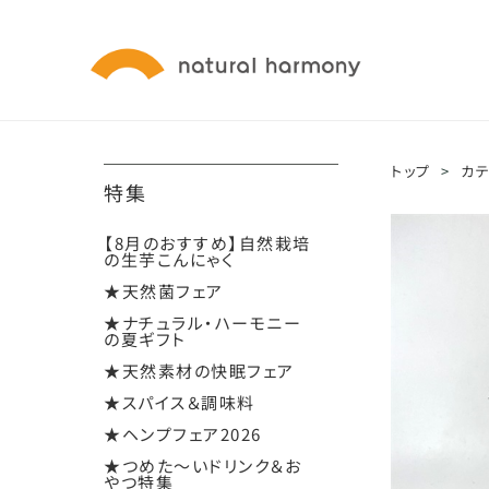
トップ
>
カ
特集
【8月のおすすめ】自然栽培
の生芋こんにゃく
★天然菌フェア
★ナチュラル・ハーモニー
の夏ギフト
★天然素材の快眠フェア
★スパイス＆調味料
★ヘンプフェア2026
★つめた～いドリンク＆お
やつ特集