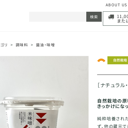
ABOUT US
11,
検索
また
テゴリ
>
調味料
>
醤油・味噌
［ナチュラル
自然栽培の原
きっかけにな
純粋培養され
ず、他の蔵元