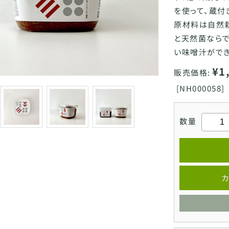
を使って、蔵付
原材料は自然
と天然菌なら
い味噌汁ができ
¥1
販売価格:
[
NH000058]
数量
カ