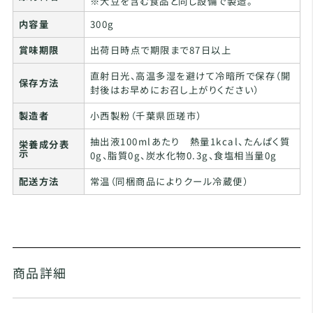
※大豆を含む食品と同じ設備で製造。
内容量
300g
賞味期限
出荷日時点で期限まで87日以上
直射日光、高温多湿を避けて冷暗所で保存（開
保存方法
封後はお早めにお召し上がりください）
製造者
小西製粉（千葉県匝瑳市）
抽出液100mlあたり 熱量1kcal、たんぱく質
栄養成分表
示
0g、脂質0g、炭水化物0.3g、食塩相当量0g
配送方法
常温（同梱商品によりクール冷蔵便）
商品詳細