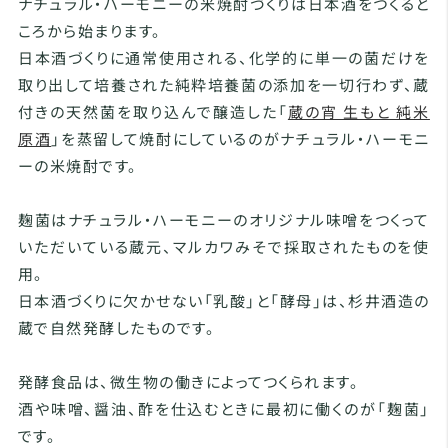
ナチュラル・ハーモニーの米焼酎づくりは日本酒をつくると
ころから始まります。
日本酒づくりに通常使用される、化学的に単一の菌だけを
取り出して培養された純粋培養菌の添加を一切行わず、蔵
付きの天然菌を取り込んで醸造した「
蔵の宵 生もと 純米
原酒
」を蒸留して焼酎にしているのがナチュラル・ハーモニ
ーの米焼酎です。
麹菌はナチュラル・ハーモニーのオリジナル味噌をつくって
いただいている蔵元、マルカワみそで採取されたものを使
用。
日本酒づくりに欠かせない「乳酸」と「酵母」は、杉井酒造の
蔵で自然発酵したものです。
発酵食品は、微生物の働きによってつくられます。
酒や味噌、醤油、酢を仕込むときに最初に働くのが「麹菌」
です。