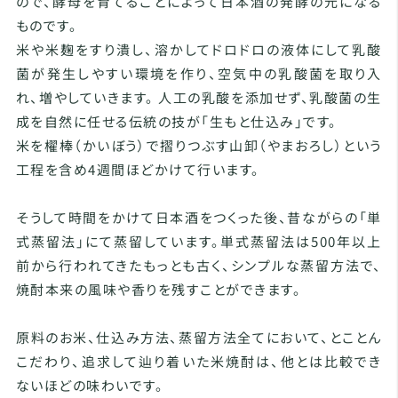
ので、酵母を育てることによって日本酒の発酵の元になる
ものです。
米や米麹をすり潰し、溶かしてドロドロの液体にして乳酸
菌が発生しやすい環境を作り、空気中の乳酸菌を取り入
れ、増やしていきます。 人工の乳酸を添加せず、乳酸菌の生
成を自然に任せる伝統の技が「生もと仕込み」です。
米を櫂棒（かいぼう）で摺りつぶす山卸（やまおろし）という
工程を含め4週間ほどかけて行います。
そうして時間をかけて日本酒をつくった後、昔ながらの「単
式蒸留法」にて蒸留しています。単式蒸留法は500年以上
前から行われてきたもっとも古く、シンプルな蒸留方法で、
焼酎本来の風味や香りを残すことができます。
原料のお米、仕込み方法、蒸留方法全てにおいて、とことん
こだわり、追求して辿り着いた米焼酎は、他とは比較でき
ないほどの味わいです。