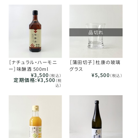
品切れ
［ナチュラル・ハーモニ
［蒲田切子］杜康の玻璃
ー］味醂酒 500ml
グラス
¥3,500
¥5,500
（税込）
（税込）
定期価格:
¥3,500
（税
込）