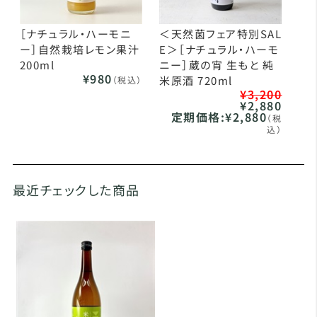
［ナチュラル・ハーモニ
＜天然菌フェア特別SAL
ー］自然栽培レモン果汁
E＞［ナチュラル・ハーモ
200ml
ニー］蔵の宵 生もと 純
¥980
米原酒 720ml
（税込）
¥3,200
¥2,880
定期価格:
¥2,880
（税
込）
最近チェックした商品