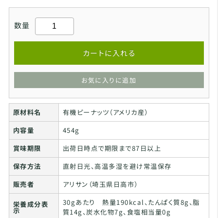
数量
カートに入れる
お気に入りに追加
原材料名
有機ピーナッツ（アメリカ産）
内容量
454g
賞味期限
出荷日時点で期限まで87日以上
保存方法
直射日光、高温多湿を避け常温保存
販売者
アリサン（埼玉県日高市）
30gあたり 熱量190kcal、たんぱく質8g、脂
栄養成分表
示
質14g、炭水化物7g、食塩相当量0g