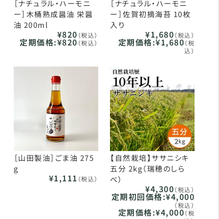
［ナチュラル・ハーモニ
［ナチュラル・ハーモニ
ー］木桶熟成醤油 栄醤
ー］佐賀初摘海苔 10枚
油 200ml
入り
¥820
¥1,680
（税込）
（税込）
定期価格:
¥820
定期価格:
¥1,680
（税込）
（税
込）
［山田製油］ごま油 275
【自然栽培】ササニシキ
g
五分 2kg（瑞穂のしら
¥1,111
べ）
（税込）
¥4,300
（税込）
定期初回価格:
¥4,000
（税込）
定期価格:
¥4,000
（税