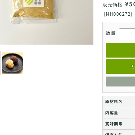
¥5
販売価格:
[
NH000272]
数量
カ
原材料名
内容量
賞味期限
保存方法