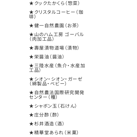
★クックたかくら（惣菜）
★クリスタルコーヒー（珈
琲）
★健一自然農園（お茶）
★山のハム工房 ゴーバル
（肉加工品）
★壽屋漬物道場（漬物）
★栄醤油（醤油）
★三陸水産（魚介・水産加
工品）
★シオン・シオン・ガーゼ
（綿製品・ベビー）
★自然農法国際研究開発
センター（種）
★シャボン玉（石けん）
★庄分酢（酢）
★杉井酒造（酒）
★精華堂あられ（米菓）