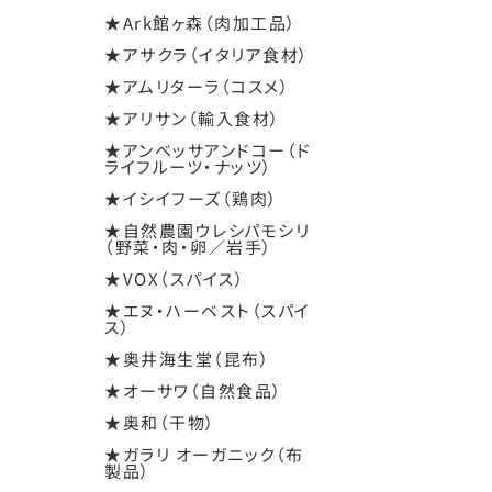
★Ark館ヶ森（肉加工品）
★アサクラ（イタリア食材）
★アムリターラ（コスメ）
★アリサン（輸入食材）
★アンベッサアンドコー（ド
ライフルーツ・ナッツ）
★イシイフーズ（鶏肉）
★自然農園ウレシパモシリ
（野菜・肉・卵／岩手）
★VOX（スパイス）
★エヌ・ハーベスト（スパイ
ス）
★奥井海生堂（昆布）
★オーサワ（自然食品）
★奥和（干物）
★ガラリ オーガニック（布
製品）