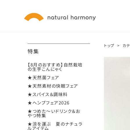
トップ
>
カ
特集
【8月のおすすめ】自然栽培
の生芋こんにゃく
★天然菌フェア
★天然素材の快眠フェア
★スパイス＆調味料
★ヘンプフェア2026
★つめた～いドリンク＆お
やつ特集
★涼を運ぶ 夏のナチュラ
ルアイテム