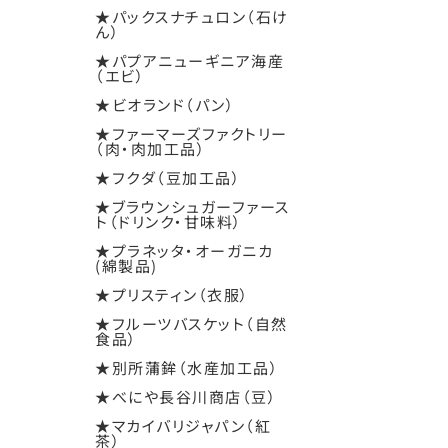
★パックスナチュロン（石け
ん）
★パプアニューギニア海産
（エビ）
★ビオランド（パン）
★ファーマーズファクトリー
（肉・肉加工品）
★フクダ（豆加工品）
★ブラウンシュガーファース
ト（ドリンク・甘味料）
★プラネッタ・オーガニカ
(綿製品)
★プリスティン（衣服）
★フルーツバスケット（自然
食品）
★別所蒲鉾（水産加工品）
★べにや長谷川商店（豆）
★マカイバリジャパン（紅
茶）