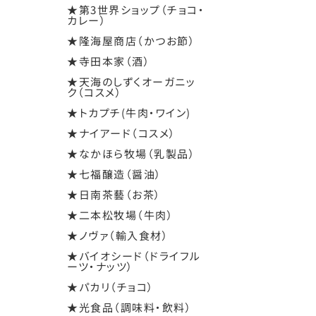
★第3世界ショップ（チョコ・
カレー）
★隆海屋商店（かつお節）
★寺田本家（酒）
★天海のしずくオーガニッ
ク（コスメ）
★トカプチ(牛肉・ワイン)
★ナイアード（コスメ）
★なかほら牧場（乳製品）
★七福醸造（醤油）
★日南茶藝（お茶）
★二本松牧場（牛肉）
★ノヴァ（輸入食材）
★バイオシード（ドライフル
ーツ・ナッツ）
★パカリ（チョコ）
★光食品（調味料・飲料）