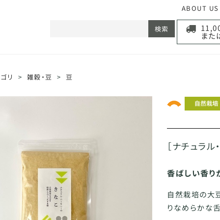
ABOUT US
11,
検索
また
テゴリ
>
雑穀・豆
>
豆
［ナチュラル
香ばしい香り
自然栽培の大豆
りなめらかな舌