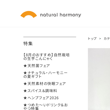
トップ
>
カ
特集
【8月のおすすめ】自然栽培
の生芋こんにゃく
★天然菌フェア
★ナチュラル・ハーモニー
の夏ギフト
★天然素材の快眠フェア
★スパイス＆調味料
★ヘンプフェア2026
★つめた～いドリンク＆お
やつ特集