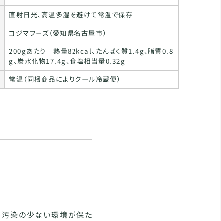
直射日光、高温多湿を避けて常温で保存
コジマフーズ（愛知県名古屋市）
200gあたり 熱量82kcal、たんぱく質1.4g、脂質0.8
g、炭水化物17.4g、食塩相当量0.32g
常温（同梱商品によりクール冷蔵便）
て汚染の少ない環境が保た