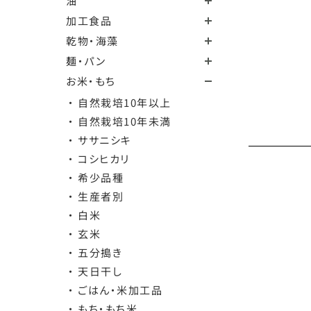
油
加工食品
乾物・海藻
麺・パン
お米・もち
・ 自然栽培10年以上
・ 自然栽培10年未満
・ ササニシキ
・ コシヒカリ
・ 希少品種
・ 生産者別
・ 白米
・ 玄米
・ 五分搗き
・ 天日干し
・ ごはん・米加工品
・ もち・もち米