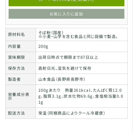
お気に入りに追加
そば粉（国産）
原材料名
※小麦・山芋を含む食品と同じ設備で製造。
内容量
200g
賞味期限
出荷日時点で期限まで87日以上
保存方法
直射日光、湿気を避けて保存
製造者
山本食品（長野県長野市）
100gあたり 熱量361kcal、たんぱく質12.0
栄養成分表
g、脂質3.1g、炭水化物69.6g、食塩相当量0.0
示
1g
配送方法
常温（同梱商品によりクール冷蔵便）