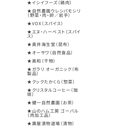
★イシイフーズ（鶏肉）
★自然農園ウレシパモシリ
（野菜・肉・卵／岩手）
★VOX（スパイス）
★エヌ・ハーベスト（スパイ
ス）
★奥井海生堂（昆布）
★オーサワ（自然食品）
★奥和（干物）
★ガラリ オーガニック（布
製品）
★クックたかくら（惣菜）
★クリスタルコーヒー（珈
琲）
★健一自然農園（お茶）
★山のハム工房 ゴーバル
（肉加工品）
★壽屋漬物道場（漬物）