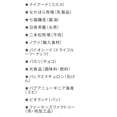
★ナイアード（コスメ）
★なかほら牧場（乳製品）
★七福醸造（醤油）
★日南茶藝（お茶）
★二本松牧場（牛肉）
★ノヴァ（輸入食材）
★バイオシード（ドライフル
ーツ・ナッツ）
★パカリ（チョコ）
★光食品（調味料・飲料）
★パックスナチュロン（石け
ん）
★パプアニューギニア海産
（エビ）
★ビオランド（パン）
★ファーマーズファクトリー
（肉・肉加工品）