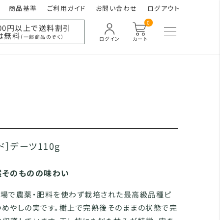
商品基準
ご利用ガイド
お問い合わせ
ログアウト
0
000円以上で送料割引
は無料
（一部商品のぞく）
ログイン
カート
ド］デーツ110g
然そのものの味わい
農場で農薬・肥料を使わず栽培された最高級品種ピ
つめやしの実です。樹上で完熟後そのままの状態で完