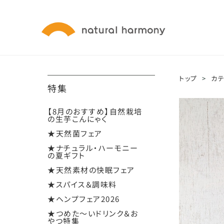
トップ
>
カ
特集
【8月のおすすめ】自然栽培
の生芋こんにゃく
★天然菌フェア
★ナチュラル・ハーモニー
の夏ギフト
★天然素材の快眠フェア
★スパイス＆調味料
★ヘンプフェア2026
★つめた～いドリンク＆お
やつ特集