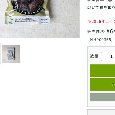
全天日干し後
裂いて種を取り
※2026年2
¥6
販売価格:
[
NH000355]
数量
カ