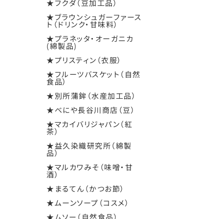
★フクダ（豆加工品）
★ブラウンシュガーファース
ト（ドリンク・甘味料）
★プラネッタ・オーガニカ
(綿製品)
★プリスティン（衣服）
★フルーツバスケット（自然
食品）
★別所蒲鉾（水産加工品）
★べにや長谷川商店（豆）
★マカイバリジャパン（紅
茶）
★益久染織研究所（綿製
品）
★マルカワみそ（味噌・甘
酒）
★まるてん（かつお節）
★ムーンソープ（コスメ）
★ムソー（自然食品）