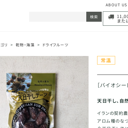
ABOUT US
11,
検索
また
テゴリ
>
乾物・海藻
>
ドライフルーツ
［バイオシー
天日干し、自
イランの契約
アロム種のな