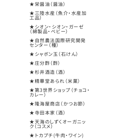
★栄醤油（醤油）
★三陸水産（魚介・水産加
工品）
★シオン・シオン・ガーゼ
（綿製品・ベビー）
★自然農法国際研究開発
センター（種）
★シャボン玉（石けん）
★庄分酢（酢）
★杉井酒造（酒）
★精華堂あられ（米菓）
★第3世界ショップ（チョコ・
カレー）
★隆海屋商店（かつお節）
★寺田本家（酒）
★天海のしずくオーガニッ
ク（コスメ）
★トカプチ(牛肉・ワイン)