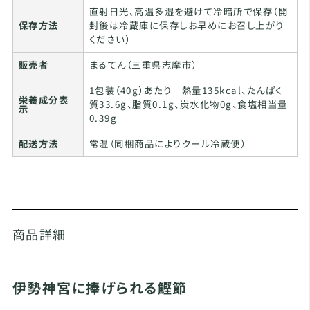
直射日光、高温多湿を避けて冷暗所で保存（開
保存方法
封後は冷蔵庫に保存しお早めにお召し上がり
ください）
販売者
まるてん（三重県志摩市）
1包装（40g）あたり 熱量135kcal、たんぱく
栄養成分表
質33.6g、脂質0.1g、炭水化物0g、食塩相当量
示
0.39g
配送方法
常温（同梱商品によりクール冷蔵便）
商品詳細
伊勢神宮に捧げられる鰹節