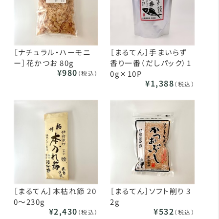
［ナチュラル・ハーモニ
［まるてん］手まいらず
ー］花かつお 80g
香り一番（だしパック）1
¥980
0g×10P
（税込）
¥1,388
（税込）
［まるてん］本枯れ節 20
［まるてん］ソフト削り 3
0～230g
2g
¥2,430
¥532
（税込）
（税込）