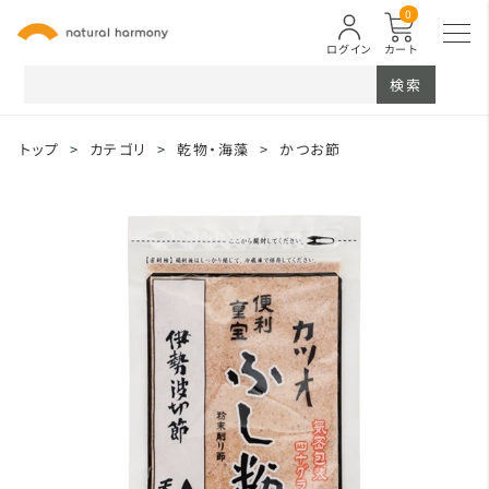
0
ログイン
カート
検索
トップ
>
カテゴリ
>
乾物・海藻
>
かつお節