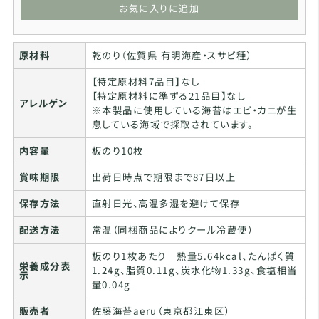
お気に入りに追加
原材料
乾のり（佐賀県 有明海産・スサビ種）
【特定原材料7品目】なし
【特定原材料に準ずる21品目】なし
アレルゲン
※本製品に使用している海苔はエビ・カニが生
息している海域で採取されています。
内容量
板のり10枚
賞味期限
出荷日時点で期限まで87日以上
保存方法
直射日光、高温多湿を避けて保存
配送方法
常温（同梱商品によりクール冷蔵便）
板のり1枚あたり 熱量5.64kcal、たんぱく質
栄養成分表
1.24g、脂質0.11g、炭水化物1.33g、食塩相当
示
量0.04g
販売者
佐藤海苔aeru（東京都江東区）