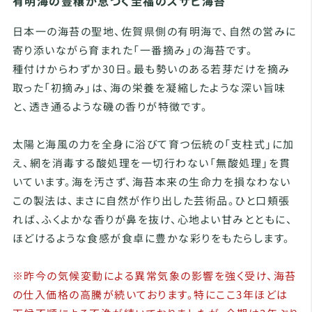
有明海の豊穣が息づく至福のスサビ海苔
日本一の海苔の聖地、佐賀県側の有明海で、自然の営みに
寄り添いながら育まれた「一番摘み」の海苔です。
種付けからわずか30日。最も勢いのある若芽だけを摘み
取った「初摘み」は、海の栄養を凝縮したような深い旨味
と、透き通るような磯の香りが特徴です。
太陽と海風の力を全身に浴びて育つ伝統の「支柱式」に加
え、網を消毒する酸処理を一切行わない「無酸処理」を貫
いています。海を汚さず、海苔本来の生命力を損なわない
この製法は、まさに自然が作り出した芸術品。ひと口頬張
れば、ふくよかな香りが鼻を抜け、心地よい甘みとともに、
ほどけるような食感が食卓に豊かな彩りをもたらします。
※昨今の気候変動による異常気象の影響を強く受け、海苔
の仕入価格の高騰が続いております。特にここ3年ほどは