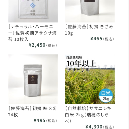
［ナチュラル・ハーモニ
［佐藤海苔］初摘 きざみ
ー］佐賀初摘アサクサ海
10g
¥465
苔 10枚入
（税込）
¥2,450
（税込）
［佐藤海苔］初摘 味 8切
【自然栽培】ササニシキ
24枚
白米 2kg（瑞穂のしら
¥495
べ）
（税込）
¥4,300
（税込）