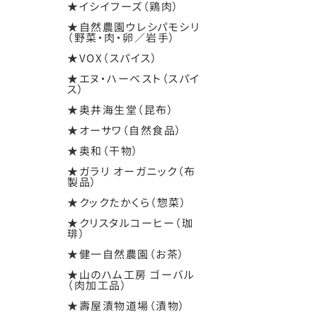
★イシイフーズ（鶏肉）
★自然農園ウレシパモシリ
（野菜・肉・卵／岩手）
★VOX（スパイス）
★エヌ・ハーベスト（スパイ
ス）
★奥井海生堂（昆布）
★オーサワ（自然食品）
★奥和（干物）
★ガラリ オーガニック（布
製品）
★クックたかくら（惣菜）
★クリスタルコーヒー（珈
琲）
★健一自然農園（お茶）
★山のハム工房 ゴーバル
（肉加工品）
★壽屋漬物道場（漬物）