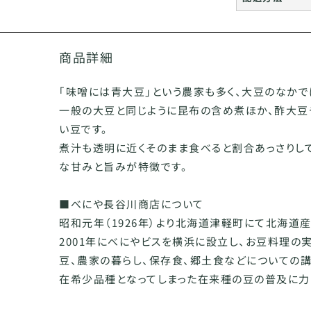
商品詳細
｢味噌には青大豆｣という農家も多く、大豆のなか
一般の大豆と同じように昆布の含め煮ほか、酢大豆
い豆です。
煮汁も透明に近くそのまま食べると割合あっさりし
な甘みと旨みが特徴です。
■べにや長谷川商店について
昭和元年（1926年）より北海道津軽町にて北海道
2001年にべにやビスを横浜に設立し、お豆料理の
豆、農家の暮らし、保存食、郷土食などについての
在希少品種となってしまった在来種の豆の普及に力