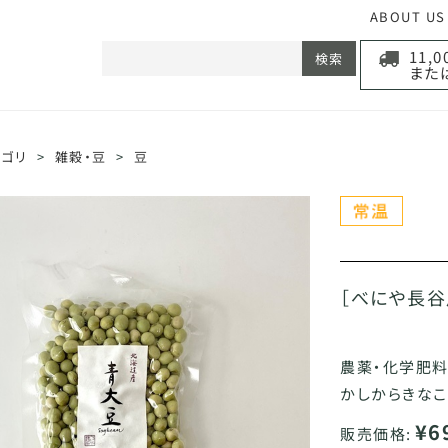
ABOUT US
11,
検索
また
テゴリ
>
雑穀・豆
>
豆
［べにや長谷
農薬・化学肥料
かしからきなこ
¥6
販売価格: