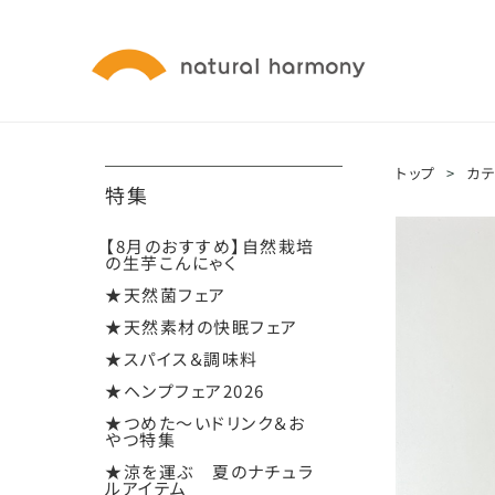
トップ
>
カ
特集
【8月のおすすめ】自然栽培
の生芋こんにゃく
★天然菌フェア
★天然素材の快眠フェア
★スパイス＆調味料
★ヘンプフェア2026
★つめた～いドリンク＆お
やつ特集
★涼を運ぶ 夏のナチュラ
ルアイテム