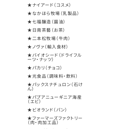
★ナイアード（コスメ）
★なかほら牧場（乳製品）
★七福醸造（醤油）
★日南茶藝（お茶）
★二本松牧場（牛肉）
★ノヴァ（輸入食材）
★バイオシード（ドライフル
ーツ・ナッツ）
★パカリ（チョコ）
★光食品（調味料・飲料）
★パックスナチュロン（石け
ん）
★パプアニューギニア海産
（エビ）
★ビオランド（パン）
★ファーマーズファクトリー
（肉・肉加工品）