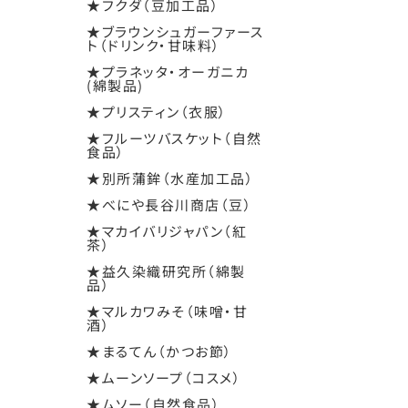
★フクダ（豆加工品）
★ブラウンシュガーファース
ト（ドリンク・甘味料）
★プラネッタ・オーガニカ
(綿製品)
★プリスティン（衣服）
★フルーツバスケット（自然
食品）
★別所蒲鉾（水産加工品）
★べにや長谷川商店（豆）
★マカイバリジャパン（紅
茶）
★益久染織研究所（綿製
品）
★マルカワみそ（味噌・甘
酒）
★まるてん（かつお節）
★ムーンソープ（コスメ）
★ムソー（自然食品）