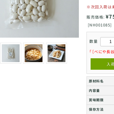
※次回入荷は
¥7
販売価格:
[
NH001085]
数量
「［べにや長谷
入
原材料名
内容量
賞味期限
保存方法