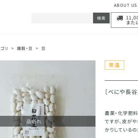
ABOUT US
11,
検索
また
テゴリ
>
雑穀・豆
>
豆
［べにや長谷
農薬・化学肥料
品切れ
ですが、皮がや
かりしているの