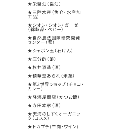
★栄醤油（醤油）
★三陸水産（魚介・水産加
工品）
★シオン・シオン・ガーゼ
（綿製品・ベビー）
★自然農法国際研究開発
センター（種）
★シャボン玉（石けん）
★庄分酢（酢）
★杉井酒造（酒）
★精華堂あられ（米菓）
★第3世界ショップ（チョコ・
カレー）
★隆海屋商店（かつお節）
★寺田本家（酒）
★天海のしずくオーガニッ
ク（コスメ）
★トカプチ(牛肉・ワイン)