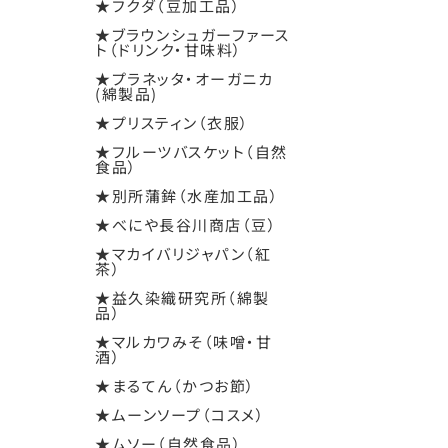
★フクダ（豆加工品）
★ブラウンシュガーファース
ト（ドリンク・甘味料）
★プラネッタ・オーガニカ
(綿製品)
★プリスティン（衣服）
★フルーツバスケット（自然
食品）
★別所蒲鉾（水産加工品）
★べにや長谷川商店（豆）
★マカイバリジャパン（紅
茶）
★益久染織研究所（綿製
品）
★マルカワみそ（味噌・甘
酒）
★まるてん（かつお節）
★ムーンソープ（コスメ）
★ムソー（自然食品）