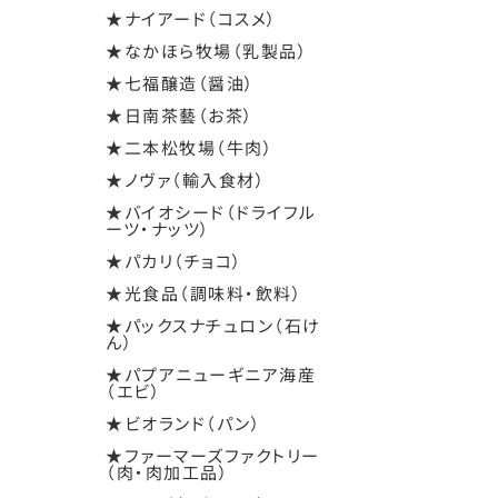
★ナイアード（コスメ）
★なかほら牧場（乳製品）
★七福醸造（醤油）
★日南茶藝（お茶）
★二本松牧場（牛肉）
★ノヴァ（輸入食材）
★バイオシード（ドライフル
ーツ・ナッツ）
★パカリ（チョコ）
★光食品（調味料・飲料）
★パックスナチュロン（石け
ん）
★パプアニューギニア海産
（エビ）
★ビオランド（パン）
★ファーマーズファクトリー
（肉・肉加工品）