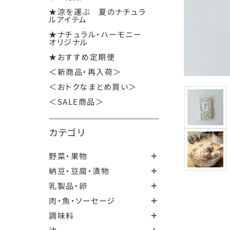
★涼を運ぶ 夏のナチュラ
ルアイテム
★ナチュラル・ハーモニー
オリジナル
★おすすめ定期便
＜新商品・再入荷＞
＜おトクなまとめ買い＞
＜SALE商品＞
カテゴリ
野菜・果物
納豆・豆腐・漬物
乳製品・卵
肉・魚・ソーセージ
調味料