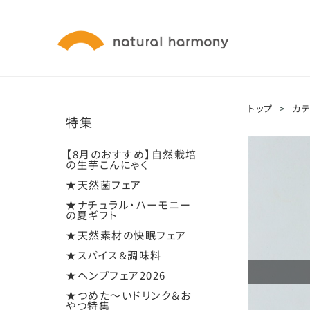
トップ
>
カ
特集
【8月のおすすめ】自然栽培
の生芋こんにゃく
★天然菌フェア
★ナチュラル・ハーモニー
の夏ギフト
★天然素材の快眠フェア
★スパイス＆調味料
★ヘンプフェア2026
★つめた～いドリンク＆お
やつ特集