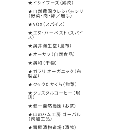
★イシイフーズ（鶏肉）
★自然農園ウレシパモシリ
（野菜・肉・卵／岩手）
★VOX（スパイス）
★エヌ・ハーベスト（スパイ
ス）
★奥井海生堂（昆布）
★オーサワ（自然食品）
★奥和（干物）
★ガラリ オーガニック（布
製品）
★クックたかくら（惣菜）
★クリスタルコーヒー（珈
琲）
★健一自然農園（お茶）
★山のハム工房 ゴーバル
（肉加工品）
★壽屋漬物道場（漬物）