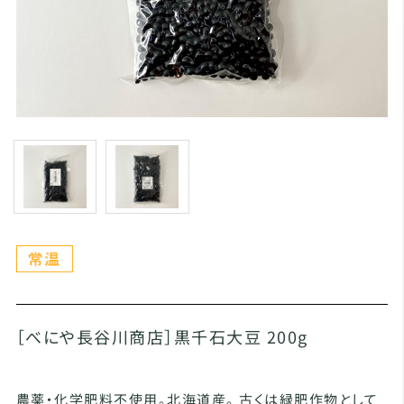
［べにや長谷川商店］黒千石大豆 200g
農薬・化学肥料不使用。北海道産。 古くは緑肥作物として