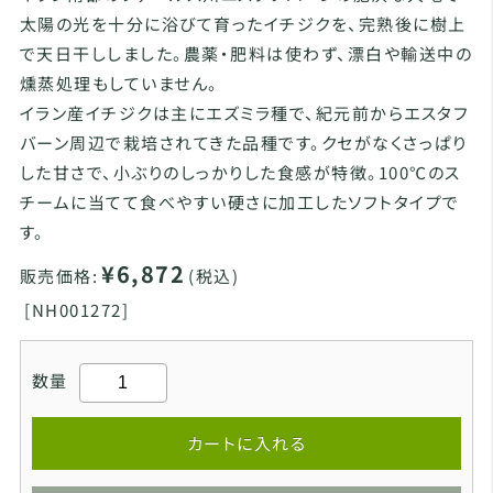
太陽の光を十分に浴びて育ったイチジクを、完熟後に樹上
で天日干ししました。農薬・肥料は使わず、漂白や輸送中の
燻蒸処理もしていません。
イラン産イチジクは主にエズミラ種で、紀元前からエスタフ
バーン周辺で栽培されてきた品種です。クセがなくさっぱり
した甘さで、小ぶりのしっかりした食感が特徴。100℃のス
チームに当てて食べやすい硬さに加工したソフトタイプで
す。
¥6,872
販売価格:
(税込)
[
NH001272]
数量
カートに入れる