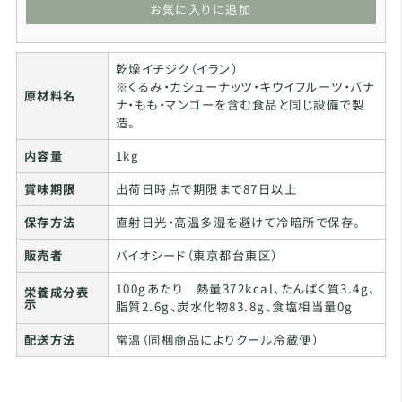
お気に入りに追加
乾燥イチジク（イラン）
※くるみ・カシューナッツ・キウイフルーツ・バナ
原材料名
ナ・もも・マンゴーを含む食品と同じ設備で製
造。
内容量
1kg
賞味期限
出荷日時点で期限まで87日以上
保存方法
直射日光・高温多湿を避けて冷暗所で保存。
販売者
バイオシード（東京都台東区）
100gあたり 熱量372kcal、たんぱく質3.4g、
栄養成分表
示
脂質2.6g、炭水化物83.8g、食塩相当量0g
配送方法
常温（同梱商品によりクール冷蔵便）