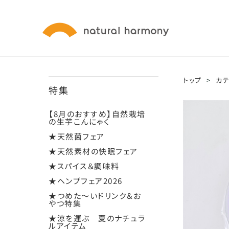
トップ
>
カ
特集
【8月のおすすめ】自然栽培
の生芋こんにゃく
★天然菌フェア
★天然素材の快眠フェア
★スパイス＆調味料
★ヘンプフェア2026
★つめた～いドリンク＆お
やつ特集
★涼を運ぶ 夏のナチュラ
ルアイテム