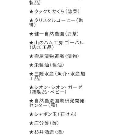
製品）
★クックたかくら（惣菜）
★クリスタルコーヒー（珈
琲）
★健一自然農園（お茶）
★山のハム工房 ゴーバル
（肉加工品）
★壽屋漬物道場（漬物）
★栄醤油（醤油）
★三陸水産（魚介・水産加
工品）
★シオン・シオン・ガーゼ
（綿製品・ベビー）
★自然農法国際研究開発
センター（種）
★シャボン玉（石けん）
★庄分酢（酢）
★杉井酒造（酒）