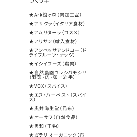
つくり手
★Ark館ヶ森（肉加工品）
★アサクラ（イタリア食材）
★アムリターラ（コスメ）
★アリサン（輸入食材）
★アンベッサアンドコー（ド
ライフルーツ・ナッツ）
★イシイフーズ（鶏肉）
★自然農園ウレシパモシリ
（野菜・肉・卵／岩手）
★VOX（スパイス）
★エヌ・ハーベスト（スパイ
ス）
★奥井海生堂（昆布）
★オーサワ（自然食品）
★奥和（干物）
★ガラリ オーガニック（布