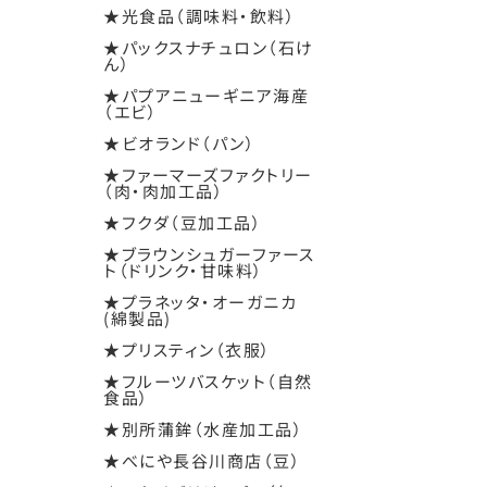
★光食品（調味料・飲料）
★パックスナチュロン（石け
ん）
★パプアニューギニア海産
（エビ）
★ビオランド（パン）
★ファーマーズファクトリー
（肉・肉加工品）
★フクダ（豆加工品）
★ブラウンシュガーファース
ト（ドリンク・甘味料）
★プラネッタ・オーガニカ
(綿製品)
★プリスティン（衣服）
★フルーツバスケット（自然
食品）
★別所蒲鉾（水産加工品）
★べにや長谷川商店（豆）