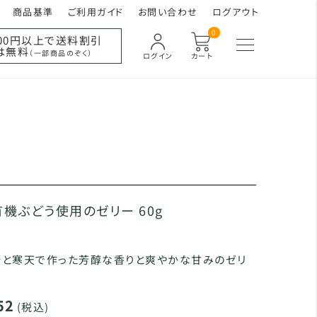
商品基準
ご利用ガイド
お問い合わせ
ログアウト
0
000円以上で送料割引
は無料
（一部商品のぞく）
ログイン
カート
有機ぶどう使用のゼリー 60g
汁と寒天で作った芳醇な香りと爽やかな甘みのゼリ
52
(税込)