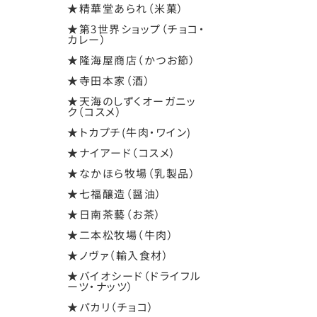
★精華堂あられ（米菓）
★第3世界ショップ（チョコ・
カレー）
★隆海屋商店（かつお節）
★寺田本家（酒）
★天海のしずくオーガニッ
ク（コスメ）
★トカプチ(牛肉・ワイン)
★ナイアード（コスメ）
★なかほら牧場（乳製品）
★七福醸造（醤油）
★日南茶藝（お茶）
★二本松牧場（牛肉）
★ノヴァ（輸入食材）
★バイオシード（ドライフル
ーツ・ナッツ）
★パカリ（チョコ）