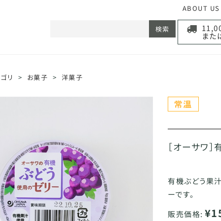
ABOUT US
11,
検索
また
テゴリ
>
お菓子
>
洋菓子
［オーサワ］
有機ぶどう果
ーです。
¥1
販売価格: