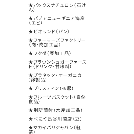
★パックスナチュロン（石け
ん）
★パプアニューギニア海産
（エビ）
★ビオランド（パン）
★ファーマーズファクトリー
（肉・肉加工品）
★フクダ（豆加工品）
★ブラウンシュガーファース
ト（ドリンク・甘味料）
★プラネッタ・オーガニカ
(綿製品)
★プリスティン（衣服）
★フルーツバスケット（自然
食品）
★別所蒲鉾（水産加工品）
★べにや長谷川商店（豆）
★マカイバリジャパン（紅
茶）