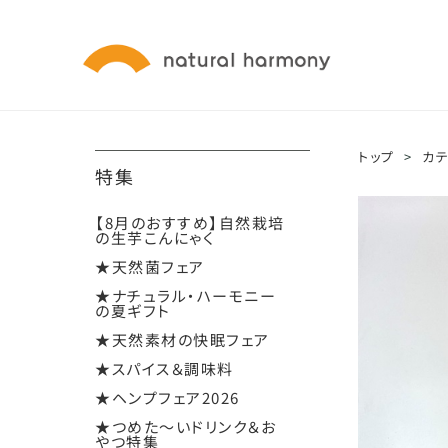
トップ
>
カ
特集
【8月のおすすめ】自然栽培
の生芋こんにゃく
★天然菌フェア
★ナチュラル・ハーモニー
の夏ギフト
★天然素材の快眠フェア
★スパイス＆調味料
★ヘンプフェア2026
★つめた～いドリンク＆お
やつ特集