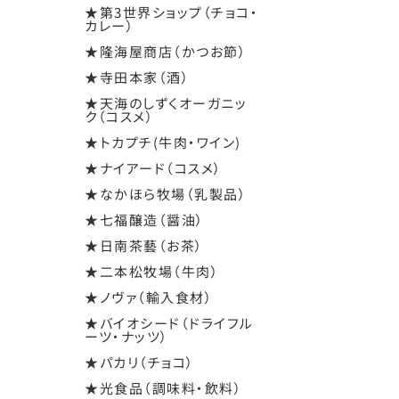
★第3世界ショップ（チョコ・
カレー）
★隆海屋商店（かつお節）
★寺田本家（酒）
★天海のしずくオーガニッ
ク（コスメ）
★トカプチ(牛肉・ワイン)
★ナイアード（コスメ）
★なかほら牧場（乳製品）
★七福醸造（醤油）
★日南茶藝（お茶）
★二本松牧場（牛肉）
★ノヴァ（輸入食材）
★バイオシード（ドライフル
ーツ・ナッツ）
★パカリ（チョコ）
★光食品（調味料・飲料）