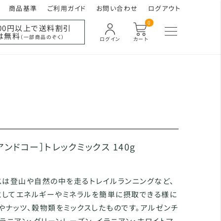
商品基準
ご利用ガイド
お問い合わせ
ログアウト
0
000円以上で送料割引
は無料
（一部商品のぞく）
ログイン
カート
ンドコー］トレックミックス 140g
スは登山や自然の中を走るトレイルランニングなど、
としてエネルギーやミネラルを簡単に摂取できる様に
やナッツ、穀物類をミックスしたものです。アルゼンチ
イラニアン・グリーンレーズン、イラニアン・ホワイトマ