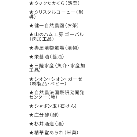
★クックたかくら（惣菜）
★クリスタルコーヒー（珈
琲）
★健一自然農園（お茶）
★山のハム工房 ゴーバル
（肉加工品）
★壽屋漬物道場（漬物）
★栄醤油（醤油）
★三陸水産（魚介・水産加
工品）
★シオン・シオン・ガーゼ
（綿製品・ベビー）
★自然農法国際研究開発
センター（種）
★シャボン玉（石けん）
★庄分酢（酢）
★杉井酒造（酒）
★精華堂あられ（米菓）