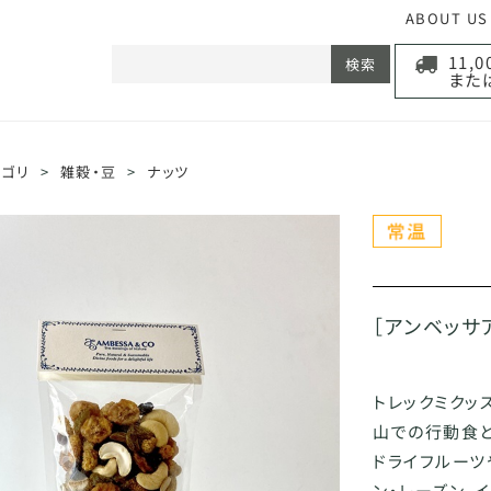
ABOUT US
11,
検索
また
テゴリ
>
雑穀・豆
>
ナッツ
［アンベッサア
トレックミクッ
山での行動食
ドライフルーツ
ン・レーズン、