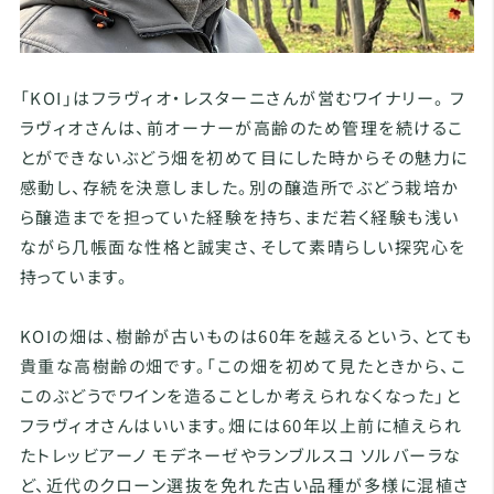
「KOI」はフラヴィオ・レスターニさんが営むワイナリー。 フ
ラヴィオさんは、前オーナーが高齢のため管理を続けるこ
とができないぶどう畑を初めて目にした時からその魅力に
感動し、存続を決意しました。別の醸造所でぶどう栽培か
ら醸造までを担っていた経験を持ち、まだ若く経験も浅い
ながら几帳面な性格と誠実さ、そして素晴らしい探究心を
持っています。
KOIの畑は、樹齢が古いものは60年を越えるという、とても
貴重な高樹齢の畑です。「この畑を初めて見たときから、こ
このぶどうでワインを造ることしか考えられなくなった」と
フラヴィオさんはいいます。畑には60年以上前に植えられ
たトレッビアーノ モデネーゼやランブルスコ ソルバーラな
ど、近代のクローン選抜を免れた古い品種が多様に混植さ