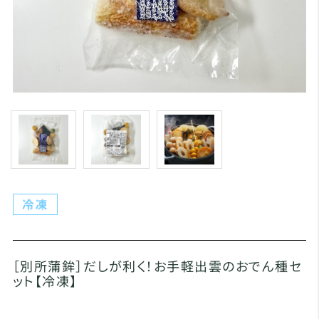
［別所蒲鉾］だしが利く！お手軽出雲のおでん種セ
ット【冷凍】