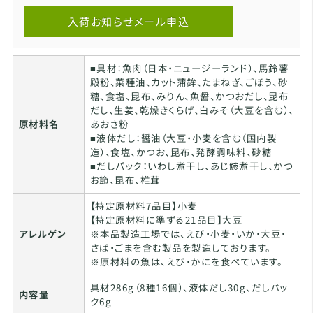
入荷お知らせメール申込
■具材：魚肉（日本・ニュージーランド）、馬鈴薯
殿粉、菜種油、カット蒲鉾、たまねぎ、ごぼう、砂
糖、食塩、昆布、みりん、魚醤、かつおだし、昆布
だし、生姜、乾燥きくらげ、白みそ（大豆を含む）、
原材料名
あおさ粉
■液体だし：醤油（大豆・小麦を含む（国内製
造）、食塩、かつお、昆布、発酵調味料、砂糖
■だしパック：いわし煮干し、あじ鯵煮干し、かつ
お節、昆布、椎茸
【特定原材料7品目】小麦
【特定原材料に準ずる21品目】大豆
アレルゲン
※本品製造工場では、えび・小麦・いか・大豆・
さば・ごまを含む製品を製造しております。
※原材料の魚は、えび・かにを食べています。
具材286g（8種16個）、液体だし30g、だしパッ
内容量
ク6g