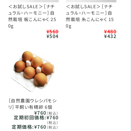
＜お試しSALE＞［ナチ
＜お試しSALE＞［ナチ
ュラル・ハーモニー］自
ュラル・ハーモニー］自
然栽培 板こんにゃく 25
然栽培 糸こんにゃく 15
0g
0g
¥560
¥480
¥504
¥432
［自然農園ウレシパモシ
リ］平飼い有精卵 6個
¥760
（税込）
定期初回価格:
¥760
（税込）
定期価格:
¥760
（税込）