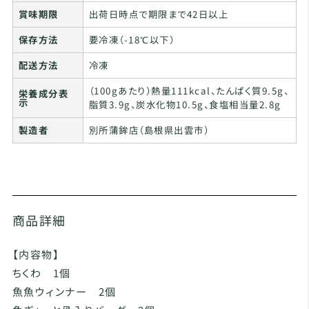
賞味期限
出荷日時点で期限まで42日以上
保存方法
要冷凍（-18℃以下）
配送方法
冷凍
（100gあたり）熱量111kcal、たんぱく質9.5g、
栄養成分表
示
脂質3.9g、炭水化物10.5g、食塩相当量2.8g
製造者
別所蒲鉾店（島根県出雲市）
商品詳細
【内容物】
ちくわ 1個
魚魚ウィンナー 2個