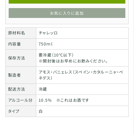
お気に入りに追加
原材料名
チャレッロ
内容量
750ｍl
要冷蔵（10℃以下）
保存方法
※開封後はお早めにお飲みください。
アモス・バニェレス（スペイン・カタルーニャ・ペ
製造者
ネデス）
配送方法
冷蔵
アルコール分
10.5% ※これはお酒です
タイプ
白