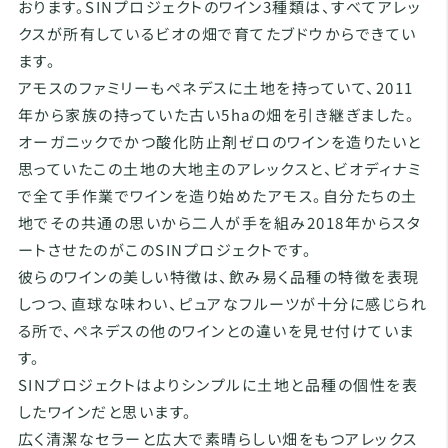
おります。SINプロジェクトのワイン3種類は、すべてアレッ
クスが所有しているビオの畑で育てたブドウからできてい
ます。
アモスのファミリーもペネデスに土地を持っていて、2011
年から家族の持っていた古い5haの畑を引き継ぎました。
オーガニックでかつ酸化防止剤ゼロのワインを造りたいと
思っていたこの土地の大地主のアレックスと、ビオディナミ
で全て手作業でワインを造り始めたアモス。自分たちの土
地でその共通の思いから二人が手を組み2018年からスタ
ートさせたのがこのSINプロジェクトです。
彼らのワインの美しい特徴は、飲み易く品種の特徴を表現
しつつ、直球な味わい、ピュアなフルーツが十分に感じられ
る所で、ペネデスの他のワインとの違いを見せ付けていま
す。
SINプロジェクトはよりシンプルに土地と品種の個性を表
したワインだと思います。
広く清潔なセラーと広大で素晴らしい畑をもつアレックス