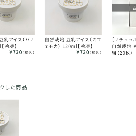
豆乳アイス（バナ
自然栽培 豆乳アイス（カフ
［ナチュラ
ml【冷凍】
ェモカ） 120ml【冷凍】
自然栽培 
¥730
¥730
組（20枚）
（税込）
（税込）
ックした商品