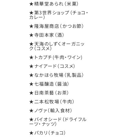
★精華堂あられ（米菓）
★第3世界ショップ（チョコ・
カレー）
★隆海屋商店（かつお節）
★寺田本家（酒）
★天海のしずくオーガニッ
ク（コスメ）
★トカプチ(牛肉・ワイン)
★ナイアード（コスメ）
★なかほら牧場（乳製品）
★七福醸造（醤油）
★日南茶藝（お茶）
★二本松牧場（牛肉）
★ノヴァ（輸入食材）
★バイオシード（ドライフル
ーツ・ナッツ）
★パカリ（チョコ）