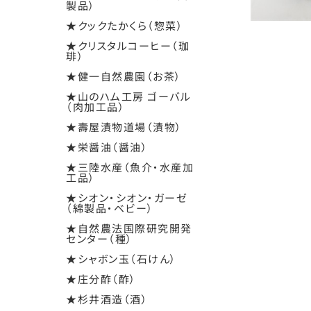
製品）
★クックたかくら（惣菜）
★クリスタルコーヒー（珈
琲）
★健一自然農園（お茶）
★山のハム工房 ゴーバル
（肉加工品）
★壽屋漬物道場（漬物）
★栄醤油（醤油）
★三陸水産（魚介・水産加
工品）
★シオン・シオン・ガーゼ
（綿製品・ベビー）
★自然農法国際研究開発
センター（種）
★シャボン玉（石けん）
★庄分酢（酢）
★杉井酒造（酒）