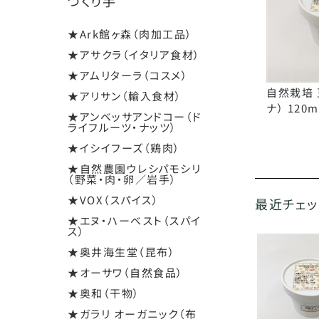
つくり手
★Ark館ヶ森（肉加工品）
★アサクラ（イタリア食材）
★アムリターラ（コスメ）
自然栽培 
★アリサン（輸入食材）
ナ） 120
★アンベッサアンドコー（ド
ライフルーツ・ナッツ）
★イシイフーズ（鶏肉）
★自然農園ウレシパモシリ
（野菜・肉・卵／岩手）
★VOX（スパイス）
最近チェ
★エヌ・ハーベスト（スパイ
ス）
★奥井海生堂（昆布）
★オーサワ（自然食品）
★奥和（干物）
★ガラリ オーガニック（布