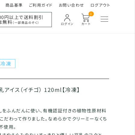
商品基準
ご利用ガイド
お問い合わせ
ログアウト
0
000円以上で送料割引
は無料
（一部商品のぞく）
ログイン
カート
アイス（イチゴ） 120ml【冷凍】
乳をふんだんに使い、有機認証付きの植物性原材料
こだわって作りました。なめらかでクリーミーなくち
不使用。
さやえぐみのないすっきりと優しい豆乳のコクと、