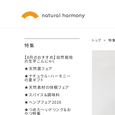
トップ
>
特
特集
【8月のおすすめ】自然栽培
の生芋こんにゃく
★天然菌フェア
★ナチュラル・ハーモニー
の夏ギフト
★天然素材の快眠フェア
★スパイス＆調味料
★ヘンプフェア2026
★つめた～いドリンク＆お
やつ特集