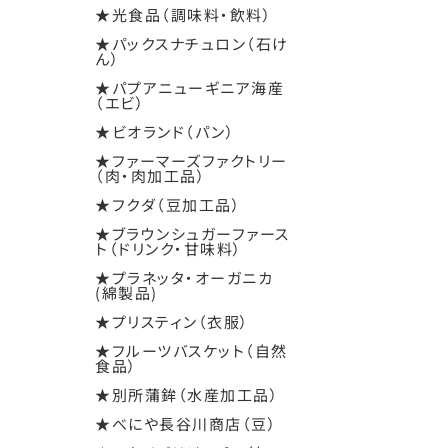
★光食品（調味料・飲料）
★パックスナチュロン（石け
ん）
★パプアニューギニア海産
（エビ）
★ビオランド（パン）
★ファーマーズファクトリー
（肉・肉加工品）
★フクダ（豆加工品）
★ブラウンシュガーファース
ト（ドリンク・甘味料）
★プラネッタ・オーガニカ
(綿製品)
★プリスティン（衣服）
★フルーツバスケット（自然
食品）
★別所蒲鉾（水産加工品）
★べにや長谷川商店（豆）