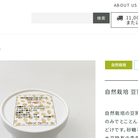
ABOUT US
11,
検索
また
集
自然栽培 豆乳
自然栽培の豆
のみでとことん
どけです。砂糖
大豆特有の青臭