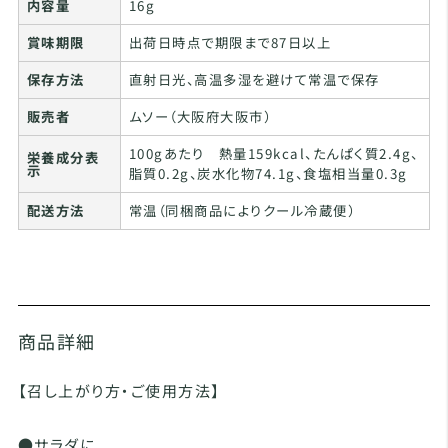
内容量
16g
賞味期限
出荷日時点で期限まで87日以上
保存方法
直射日光、高温多湿を避けて常温で保存
販売者
ムソー（大阪府大阪市）
100gあたり 熱量159kcal、たんぱく質2.4g、
栄養成分表
示
脂質0.2g、炭水化物74.1g、食塩相当量0.3g
配送方法
常温（同梱商品によりクール冷蔵便）
商品詳細
【召し上がり方・ご使用方法】
●サラダに