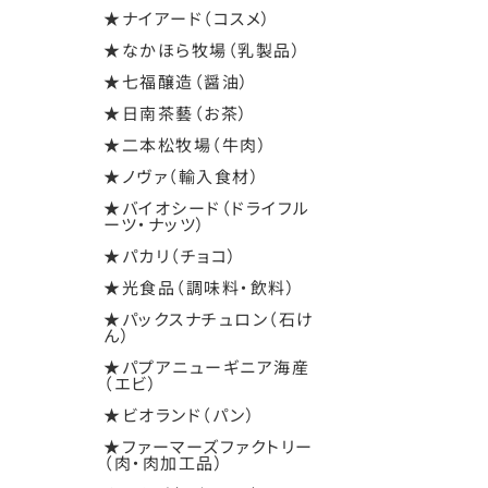
★ナイアード（コスメ）
★なかほら牧場（乳製品）
★七福醸造（醤油）
★日南茶藝（お茶）
★二本松牧場（牛肉）
★ノヴァ（輸入食材）
★バイオシード（ドライフル
ーツ・ナッツ）
★パカリ（チョコ）
★光食品（調味料・飲料）
★パックスナチュロン（石け
ん）
★パプアニューギニア海産
（エビ）
★ビオランド（パン）
★ファーマーズファクトリー
（肉・肉加工品）