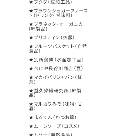
★フクダ（豆加工品）
★ブラウンシュガーファース
ト（ドリンク・甘味料）
★プラネッタ・オーガニカ
(綿製品)
★プリスティン（衣服）
★フルーツバスケット（自然
食品）
★別所蒲鉾（水産加工品）
★べにや長谷川商店（豆）
★マカイバリジャパン（紅
茶）
★益久染織研究所（綿製
品）
★マルカワみそ（味噌・甘
酒）
★まるてん（かつお節）
★ムーンソープ（コスメ）
★ムソー（自然食品）