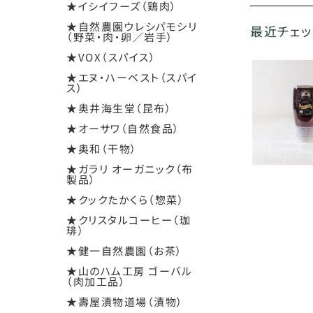
★イシイフーズ（鶏肉）
★自然農園ウレシパモシリ
最近チェ
（野菜・肉・卵／岩手）
★VOX（スパイス）
★エヌ・ハーベスト（スパイ
ス）
★奥井海生堂（昆布）
★オーサワ（自然食品）
★奥和（干物）
★ガラリ オーガニック（布
製品）
★クックたかくら（惣菜）
★クリスタルコーヒー（珈
琲）
★健一自然農園（お茶）
★山のハム工房 ゴーバル
（肉加工品）
★壽屋漬物道場（漬物）