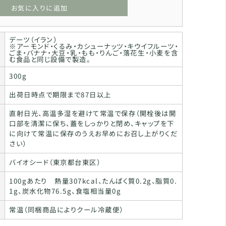
お気に入りに追加
デーツ（イラン）
※アーモンド・くるみ・カシューナッツ・キウイフルーツ・
ごま・バナナ・大豆・乳・もも・りんご・落花生・小麦を含
む食品と同じ設備で製造。
300g
出荷日時点で期限まで87日以上
直射日光、高温多湿を避けて常温で保存（開栓後は開
口部を清潔に保ち、蓋をしっかりと閉め、キャップを下
に向けて常温に保存のうえお早めにお召し上がりくだ
さい）
バイオシード（東京都台東区）
100gあたり 熱量307kcal、たんぱく質0.2g、脂質0.
1g、炭水化物76.5g、食塩相当量0g
常温（同梱商品によりクール冷蔵便）