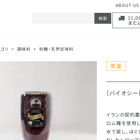
ABOUT US
11,
検索
また
テゴリ
>
調味料
>
砂糖・天然甘味料
［バイオシー
イランの契約
ロム種を使用
水で戻し、ほぐ
りしたシロップ