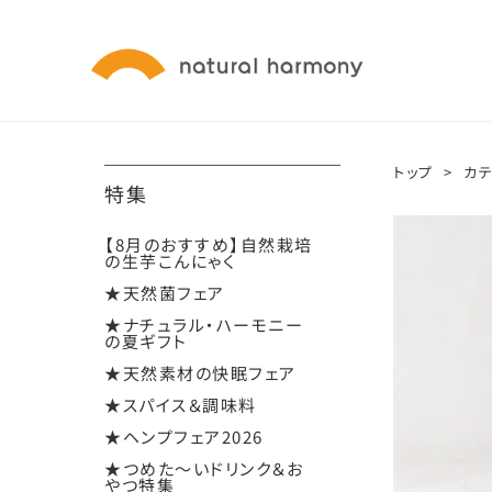
トップ
>
カ
特集
【8月のおすすめ】自然栽培
の生芋こんにゃく
★天然菌フェア
★ナチュラル・ハーモニー
の夏ギフト
★天然素材の快眠フェア
★スパイス＆調味料
★ヘンプフェア2026
★つめた～いドリンク＆お
やつ特集