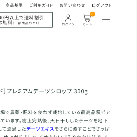
商品基準
ご利用ガイド
お問い合わせ
ログアウト
0
000円以上で送料割引
は無料
（一部商品のぞく）
ログイン
カート
ド］プレミアムデーツシロップ 300g
農場で農薬・肥料を使わず栽培している最高品種ピア
しています。樹上完熟後、天日干ししたデーツを地下
して濾過した
デーツエキス
をさらに濾すことでさっぱ
に仕上がりました。くせのないまろやかな甘味で、ハ