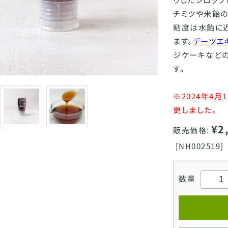
チミツや米飴の
粘度は水飴に
ます。
デーツエ
ジケーキなど
す。
※2024年4
更しました。
¥2
販売価格:
[
NH002519]
数量