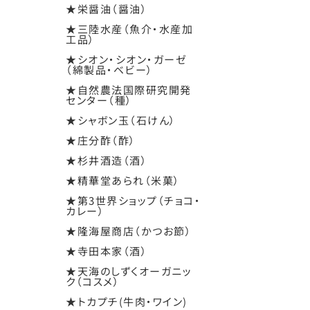
★栄醤油（醤油）
★三陸水産（魚介・水産加
工品）
★シオン・シオン・ガーゼ
（綿製品・ベビー）
★自然農法国際研究開発
センター（種）
★シャボン玉（石けん）
★庄分酢（酢）
★杉井酒造（酒）
★精華堂あられ（米菓）
★第3世界ショップ（チョコ・
カレー）
★隆海屋商店（かつお節）
★寺田本家（酒）
★天海のしずくオーガニッ
ク（コスメ）
★トカプチ(牛肉・ワイン)