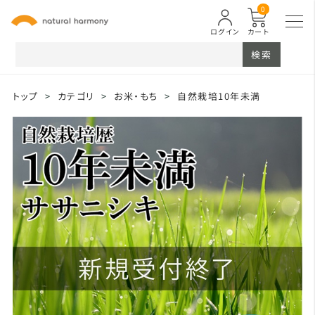
0
ログイン
カート
検索
トップ
>
カテゴリ
>
お米・もち
>
自然栽培10年未満