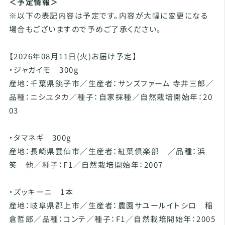
＜予定情報＞
※以下の表記内容は予定です。内容が大幅に変更になる
場合もございますので予めご了承ください。
【2026年08月11日(火)お届け予定】
・ジャガイモ 300g
産地：千葉県銚子市／生産者：サンズファーム 寺井三郎／
品種：ニシユタカ／種子：自家採種／自然栽培開始年：20
03
・タマネギ 300g
産地：長崎県雲仙市／生産者：紅葉倶楽部 ／品種：浜
笑 他／種子：F1／自然栽培開始年：2007
・ズッキーニ 1本
産地：岐阜県郡上市／生産者：農園サユールイトシロ 稲
倉哲郎／品種：コンテ／種子：F1／自然栽培開始年：2005