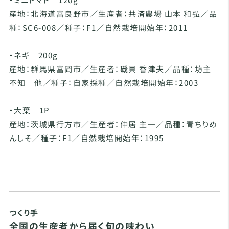
産地：北海道富良野市／生産者：共済農場 山本 和弘／品
種：SC6-008／種子：F1／自然栽培開始年：2011
・ネギ 200g
産地：群馬県富岡市／生産者：磯貝 香津夫／品種：坊主
不知 他／種子：自家採種／自然栽培開始年：2003
・大葉 1P
産地：茨城県行方市／生産者：仲居 主一／品種：青ちりめ
んしそ／種子：F1／自然栽培開始年：1995
つくり手
全国の生産者から届く旬の味わい