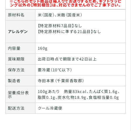
※こちらのセット商品は箱入りでお送りするため、ギフトラッピ
ング以外の【特別梱包】は、対応できませんのでご了承下さい。
原材料名
米（国産）、米麹（国産米）
【特定原材料7品目】なし
アレルゲン
【特定原材料に準ずる21品目】なし
内容量
160g
賞味期限
出荷日時点で期限まで42日以上
保存方法
要冷蔵（10℃以下）
製造者
寺田本家（千葉県香取郡）
100gあたり 熱量83kcal、たんぱく質1.6g、
栄養成分表
示
脂質0.1g、炭水化物18.9g、食塩相当量0.0g
配送方法
クール冷蔵便