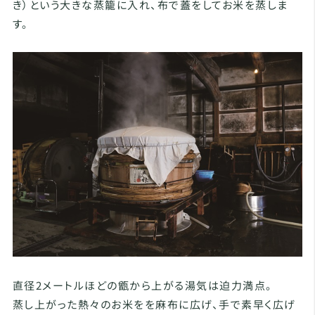
き）という大きな蒸籠に入れ、布で蓋をしてお米を蒸しま
す。
直径2メートルほどの甑から上がる湯気は迫力満点。
蒸し上がった熱々のお米をを麻布に広げ、手で素早く広げ