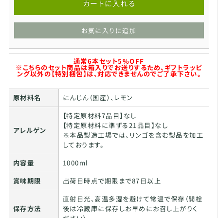
カートに入れる
お気に入りに追加
通常6本セット5%OFF
※こちらのセット商品は箱入りでお送りするため、ギフトラッピ
ング以外の【特別梱包】は、対応できませんのでご了承下さい。
原材料名
にんじん（国産）、レモン
【特定原材料7品目】なし
【特定原材料に準ずる21品目】なし
アレルゲン
※本品製造工場では、リンゴを含む製品を加工
しております。
内容量
1000ml
賞味期限
出荷日時点で期限まで87日以上
直射日光、高温多湿を避けて常温で保存（開栓
保存方法
後は冷蔵庫に保存しお早めにお召し上がりく