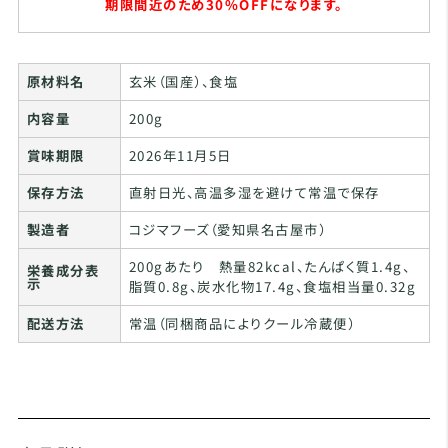
期限間近のため30%OFFになります。
原材料名
玄米（国産）、食塩
内容量
200g
賞味期限
2026年11月5日
保存方法
直射日光、高温多湿を避けて常温で保存
製造者
コジマフーズ（愛知県名古屋市）
200gあたり 熱量82kcal、たんぱく質1.4g、
栄養成分表
示
脂質0.8g、炭水化物17.4g、食塩相当量0.32g
配送方法
常温（同梱商品によりクール冷蔵便）