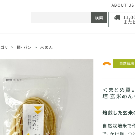
ABOUT US
11,
検索
また
テゴリ
>
麺・パン
>
米めん
＜まとめ買い
培 玄米めん（
焙煎した玄米
自然栽培米で
で、かけ麺、つ