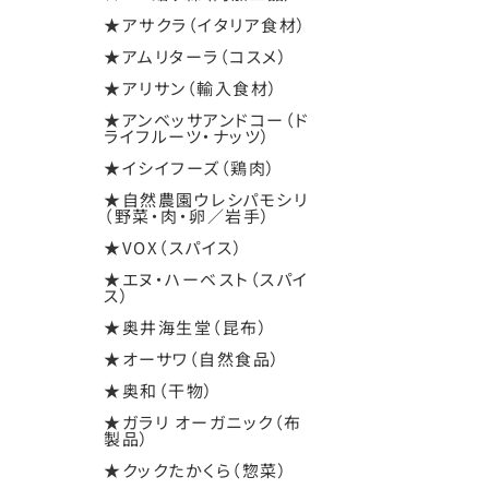
★アサクラ（イタリア食材）
★アムリターラ（コスメ）
★アリサン（輸入食材）
★アンベッサアンドコー（ド
ライフルーツ・ナッツ）
★イシイフーズ（鶏肉）
★自然農園ウレシパモシリ
（野菜・肉・卵／岩手）
★VOX（スパイス）
★エヌ・ハーベスト（スパイ
ス）
★奥井海生堂（昆布）
★オーサワ（自然食品）
★奥和（干物）
★ガラリ オーガニック（布
製品）
★クックたかくら（惣菜）