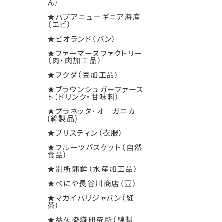
ん）
★パプアニューギニア海産
（エビ）
★ビオランド（パン）
★ファーマーズファクトリー
（肉・肉加工品）
★フクダ（豆加工品）
★ブラウンシュガーファース
ト（ドリンク・甘味料）
★プラネッタ・オーガニカ
(綿製品)
★プリスティン（衣服）
★フルーツバスケット（自然
食品）
★別所蒲鉾（水産加工品）
★べにや長谷川商店（豆）
★マカイバリジャパン（紅
茶）
★益久染織研究所（綿製