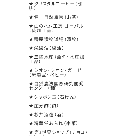
★クリスタルコーヒー（珈
琲）
★健一自然農園（お茶）
★山のハム工房 ゴーバル
（肉加工品）
★壽屋漬物道場（漬物）
★栄醤油（醤油）
★三陸水産（魚介・水産加
工品）
★シオン・シオン・ガーゼ
（綿製品・ベビー）
★自然農法国際研究開発
センター（種）
★シャボン玉（石けん）
★庄分酢（酢）
★杉井酒造（酒）
★精華堂あられ（米菓）
★第3世界ショップ（チョコ・