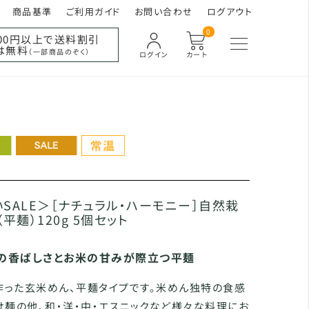
商品基準
ご利用ガイド
お問い合わせ
ログアウト
0
000円以上で送料割引
は無料
（一部商品のぞく）
ログイン
カート
SALE＞［ナチュラル・ハーモニー］自然栽
平麺）120g 5個セット
の香ばしさとお米の甘みが際立つ平麺
作った玄米めん、平麺タイプです。米めん独特の食感
け麺の他、和・洋・中・エスニックなど様々な料理にお