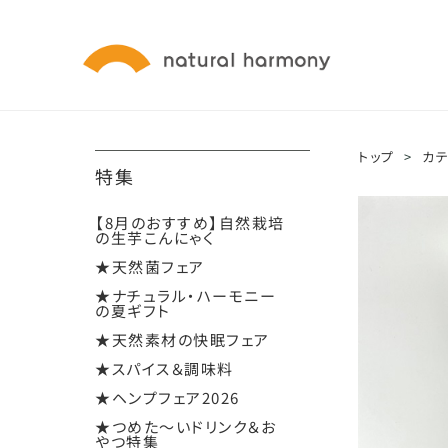
トップ
>
カ
特集
【8月のおすすめ】自然栽培
の生芋こんにゃく
★天然菌フェア
★ナチュラル・ハーモニー
の夏ギフト
★天然素材の快眠フェア
★スパイス＆調味料
★ヘンプフェア2026
★つめた～いドリンク＆お
やつ特集