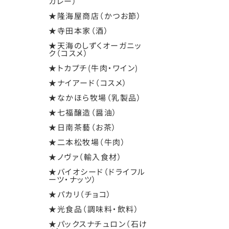
カレー）
★隆海屋商店（かつお節）
★寺田本家（酒）
★天海のしずくオーガニッ
ク（コスメ）
★トカプチ(牛肉・ワイン)
★ナイアード（コスメ）
★なかほら牧場（乳製品）
★七福醸造（醤油）
★日南茶藝（お茶）
★二本松牧場（牛肉）
★ノヴァ（輸入食材）
★バイオシード（ドライフル
ーツ・ナッツ）
★パカリ（チョコ）
★光食品（調味料・飲料）
★パックスナチュロン（石け