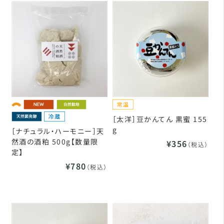
［太洋］豆かんてん 黒蜜 155
g
［ナチュラル・ハーモニー］天
然酒の酒粕 500g【数量限
¥356
（税込）
定】
¥780
（税込）