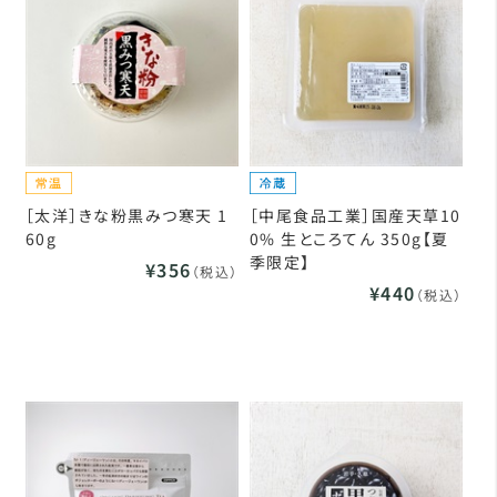
［太洋］きな粉黒みつ寒天 1
［中尾食品工業］国産天草10
60g
0% 生ところてん 350g【夏
季限定】
¥356
（税込）
¥440
（税込）