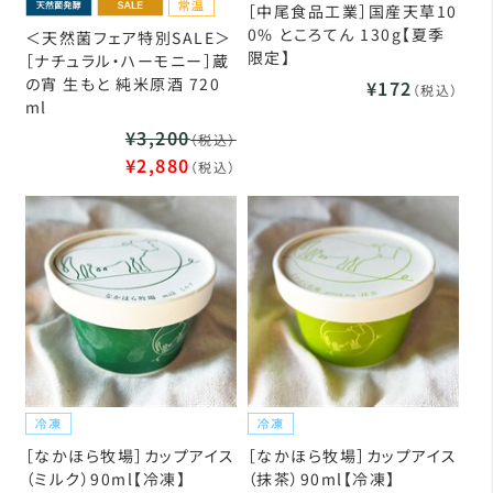
［中尾食品工業］国産天草10
0% ところてん 130g【夏季
＜天然菌フェア特別SALE＞
限定】
［ナチュラル・ハーモニー］蔵
の宵 生もと 純米原酒 720
¥172
（税込）
ml
¥3,200
（税込）
¥2,880
（税込）
［なかほら牧場］カップアイス
［なかほら牧場］カップアイス
（ミルク）90ml【冷凍】
（抹茶）90ml【冷凍】