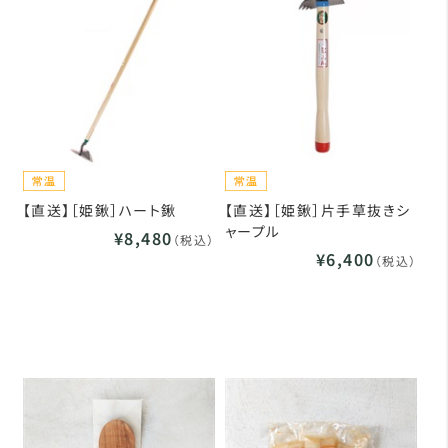
【直送】［姫鍬］ハート鍬
【直送】［姫鍬］片手草抜きシ
ャープル
¥8,480
（税込）
¥6,400
（税込）