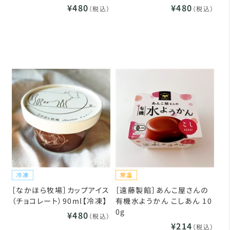
¥480
¥480
（税込）
（税込）
［なかほら牧場］カップアイス
［遠藤製餡］あんこ屋さんの
（チョコレート）90ml【冷凍】
有機水ようかん こしあん 10
0g
¥480
（税込）
¥214
（税込）