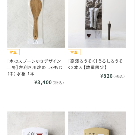
［木のスプーンゆきデザイン
［高澤ろうそく］うるしろうそ
工房］左利き用炒めしゃもじ
く2本入【数量限定】
（中）水楢 1本
¥826
（税込）
¥3,400
（税込）