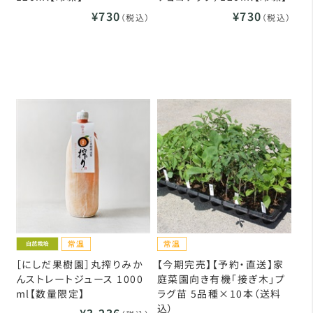
¥730
¥730
（税込）
（税込）
［にしだ果樹園］丸搾りみか
【今期完売】【予約・直送】家
んストレートジュース 1000
庭菜園向き有機「接ぎ木」プ
ml【数量限定】
ラグ苗 5品種×10本（送料
込）
¥3,236