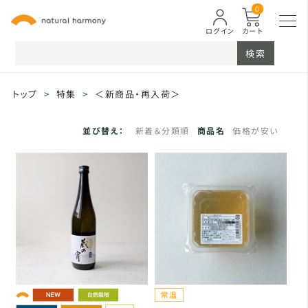
0
ログイン
カート
検索
トップ
>
特集
>
＜新商品・再入荷＞
並び替え：
新着＆分類順
商品名
価格が安い