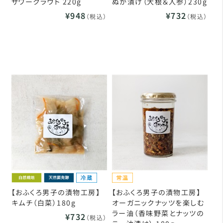
ザワークラウト 220g
ぬか漬け（大根＆人参）230g
¥948
¥732
（税込）
（税込）
【おふくろ男子の漬物工房】
【おふくろ男子の漬物工房】
キムチ（白菜）180g
オーガニックナッツを楽しむ
ラー油（香味野菜とナッツの
¥732
（税込）