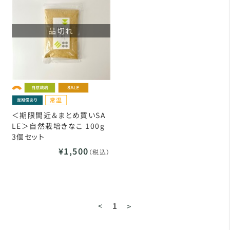
品切れ
＜期限間近＆まとめ買いSA
LE＞自然栽培きなこ 100g
3個セット
¥1,500
（税込）
<
1
>