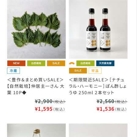
＜豊作＆まとめ買いSALE＞
＜期限間近SALE＞［ナチュ
【自然栽培】仲居主一さん 大
ラル・ハーモニー］ぽん酢しょ
葉 10P◆
うゆ 250ml 2本セット
¥2,900
¥2,560
（税込）
（税込）
¥1,595
¥1,536
（税込）
（税込）