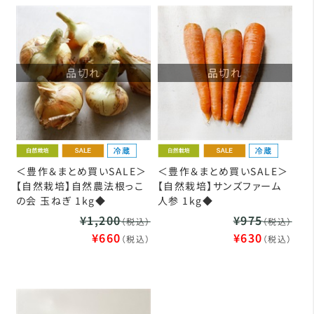
品切れ
品切れ
＜豊作＆まとめ買いSALE＞
＜豊作＆まとめ買いSALE＞
【自然栽培】自然農法根っこ
【自然栽培】サンズファーム
の会 玉ねぎ 1kg◆
人参 1kg◆
¥1,200
¥975
（税込）
（税込）
¥660
¥630
（税込）
（税込）