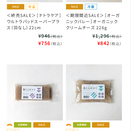
＜終売SALE＞［ナトラケア］
＜期限間近SALE＞［オーガ
ウルトラパッドスーパープラ
ニックバレー］オーガニック
ス（羽なし）22cm
クリームチーズ 226g
¥946
¥1,296
（税込）
（税込）
¥756
¥842
（税込）
（税込）