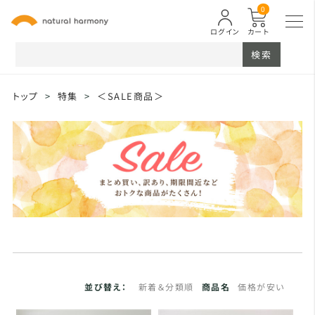
0
ログイン
カート
検索
トップ
>
特集
>
＜SALE商品＞
並び替え：
新着＆分類順
商品名
価格が安い