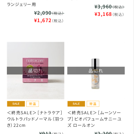
ランジェリー用
¥3,960
（税込）
¥2,090
¥3,168
（税込）
（税込）
¥1,672
（税込）
品切れ
品切れ
＜終売SALE＞［ナトラケア］
＜終売SALE＞［ムーンソー
ウルトラパッドノーマル（羽つ
プ］ビオパフュームサニーユ
き）22cm
ズ ロールオン
¥913
¥2,200
（税込）
（税込）