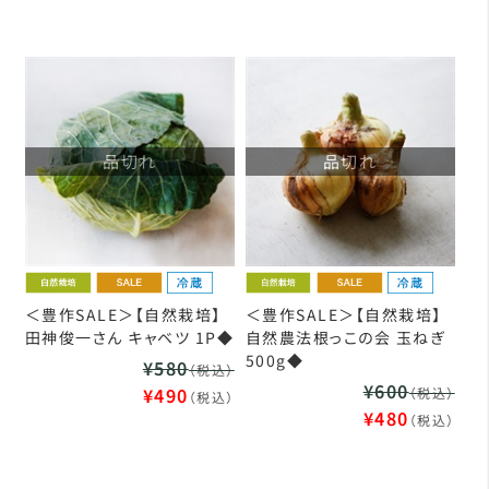
品切れ
品切れ
＜豊作SALE＞【自然栽培】
＜豊作SALE＞【自然栽培】
田神俊一さん キャベツ 1P◆
自然農法根っこの会 玉ねぎ
500g◆
¥580
（税込）
¥600
¥490
（税込）
（税込）
¥480
（税込）