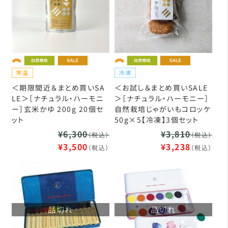
＜期限間近＆まとめ買いSA
＜お試し＆まとめ買いSALE
LE＞［ナチュラル・ハーモニ
＞［ナチュラル・ハーモニー］
ー］玄米かゆ 200g 20個セ
自然栽培じゃがいもコロッケ
ット
50g×5【冷凍】3個セット
¥6,300
¥3,810
（税込）
（税込）
¥3,500
¥3,238
（税込）
（税込）
品切れ
品切れ