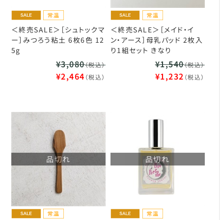
＜終売SALE＞［シュトックマ
＜終売SALE＞［メイド・イ
ー］みつろう粘土 6枚6色 12
ン・アース］母乳パッド 2枚入
5g
り1組セット きなり
¥3,080
¥1,540
（税込）
（税込）
¥2,464
¥1,232
（税込）
（税込）
品切れ
品切れ