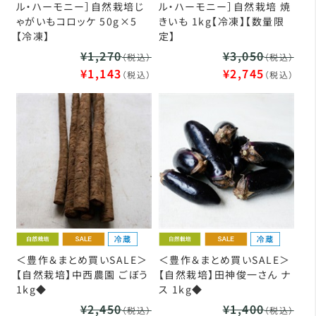
ル・ハーモニー］自然栽培じ
ル・ハーモニー］自然栽培 焼
ゃがいもコロッケ 50g×5
きいも 1kg【冷凍】【数量限
【冷凍】
定】
¥1,270
¥3,050
（税込）
（税込）
¥1,143
¥2,745
（税込）
（税込）
＜豊作＆まとめ買いSALE＞
＜豊作＆まとめ買いSALE＞
【自然栽培】中西農園 ごぼう
【自然栽培】田神俊一さん ナ
1kg◆
ス 1kg◆
¥2,450
¥1,400
（税込）
（税込）