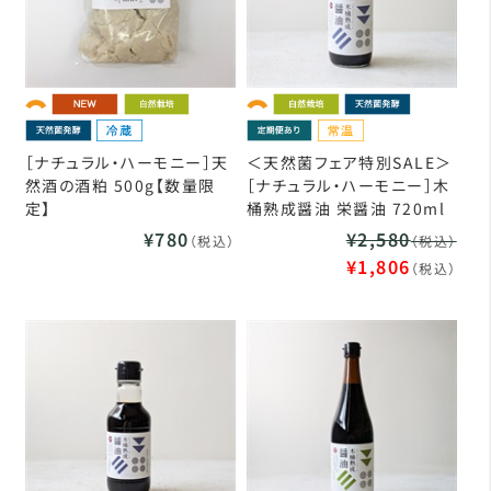
［ナチュラル・ハーモニー］天
＜天然菌フェア特別SALE＞
然酒の酒粕 500g【数量限
［ナチュラル・ハーモニー］木
定】
桶熟成醤油 栄醤油 720ml
¥780
¥2,580
（税込）
（税込）
¥1,806
（税込）