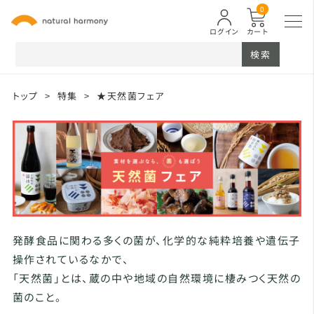
0
ログイン
カート
検索
トップ
>
特集
>
★天然菌フェア
発酵食品に関わる多くの菌が、化学的な純粋培養や遺伝子
操作されているなかで、
「天然菌」とは、蔵の中や地域の自然環境に棲みつく天然の
菌のこと。