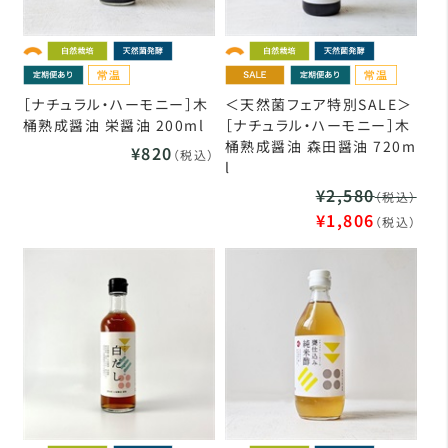
［ナチュラル・ハーモニー］木
＜天然菌フェア特別SALE＞
桶熟成醤油 栄醤油 200ml
［ナチュラル・ハーモニー］木
桶熟成醤油 森田醤油 720m
¥820
（税込）
l
¥2,580
（税込）
¥1,806
（税込）