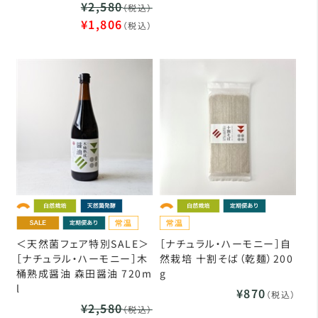
¥2,580
（税込）
¥1,806
（税込）
＜天然菌フェア特別SALE＞
［ナチュラル・ハーモニー］自
［ナチュラル・ハーモニー］木
然栽培 十割そば（乾麺）200
桶熟成醤油 森田醤油 720m
g
l
¥870
（税込）
¥2,580
（税込）