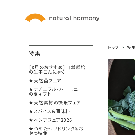
トップ
>
特
特集
【8月のおすすめ】自然栽培
の生芋こんにゃく
★天然菌フェア
★ナチュラル・ハーモニー
の夏ギフト
★天然素材の快眠フェア
★スパイス＆調味料
★ヘンプフェア2026
★つめた～いドリンク＆お
やつ特集