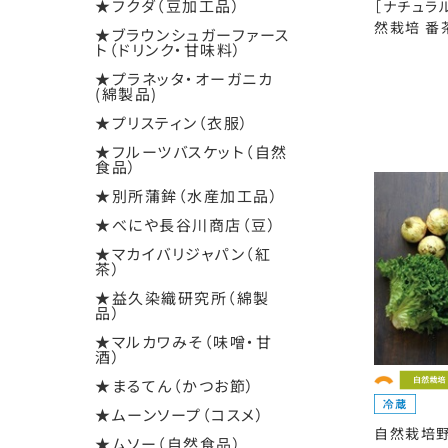
★フクダ（豆加工品）
［ナチュラ
然栽培 番茶
★ブラウンシュガーファース
ト（ドリンク・甘味料）
★プラネッタ・オーガニカ
(綿製品)
★プリスティン（衣服）
★フルーツバスケット（自然
食品）
★別所蒲鉾（水産加工品）
★べにや長谷川商店（豆）
★マカイバリジャパン（紅
茶）
★益久染織研究所（綿製
品）
★マルカワみそ（味噌・甘
酒）
★まるてん（かつお節）
★ムーンソープ（コスメ）
自然栽培野
★ムソー（自然食品）