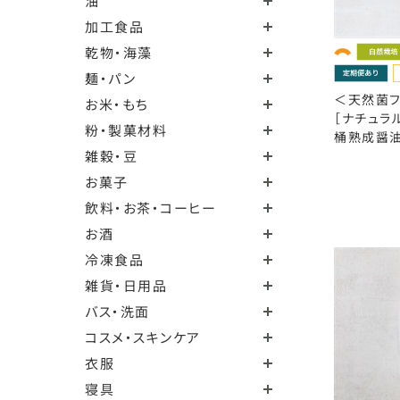
油
加工食品
乾物・海藻
麺・パン
＜天然菌フ
お米・もち
［ナチュラ
粉・製菓材料
桶熟成醤油 
雑穀・豆
お菓子
飲料・お茶・コーヒー
お酒
冷凍食品
雑貨・日用品
バス・洗面
コスメ・スキンケア
衣服
寝具