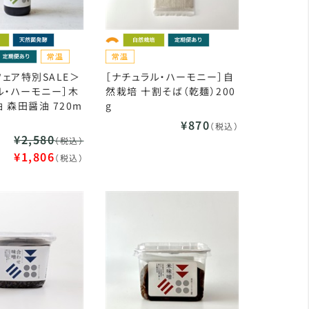
ェア特別SALE＞
［ナチュラル・ハーモニー］自
ル・ハーモニー］木
然栽培 十割そば（乾麺）200
 森田醤油 720m
g
¥870
（税込）
¥2,580
（税込）
¥1,806
（税込）