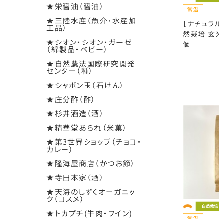
★栄醤油（醤油）
★三陸水産（魚介・水産加
［ナチュラ
工品）
然栽培 玄
★シオン・シオン・ガーゼ
個
（綿製品・ベビー）
★自然農法国際研究開発
センター（種）
★シャボン玉（石けん）
★庄分酢（酢）
★杉井酒造（酒）
★精華堂あられ（米菓）
★第3世界ショップ（チョコ・
カレー）
★隆海屋商店（かつお節）
★寺田本家（酒）
★天海のしずくオーガニッ
ク（コスメ）
★トカプチ(牛肉・ワイン)