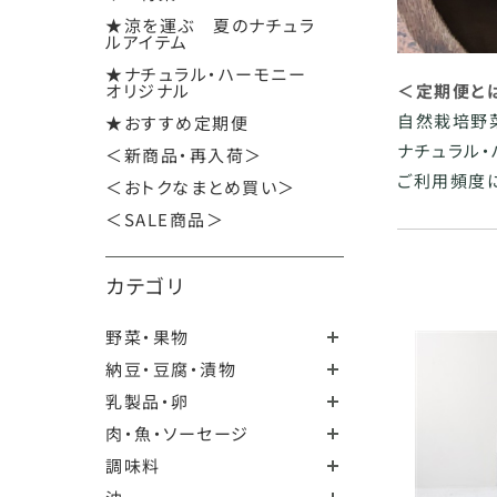
★涼を運ぶ 夏のナチュラ
ルアイテム
★ナチュラル・ハーモニー
オリジナル
＜定期便と
自然栽培野
★おすすめ定期便
ナチュラル・
＜新商品・再入荷＞
ご利用頻度
＜おトクなまとめ買い＞
＜SALE商品＞
カテゴリ
野菜・果物
納豆・豆腐・漬物
乳製品・卵
肉・魚・ソーセージ
調味料