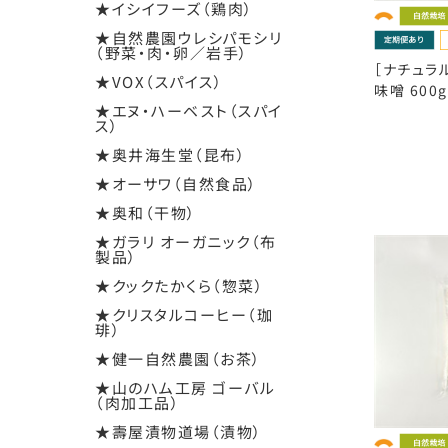
★イシイフーズ（鶏肉）
★自然農園ウレシパモシリ
（野菜・肉・卵／岩手）
［ナチュラ
★VOX（スパイス）
味噌 600g
★エヌ・ハーベスト（スパイ
ス）
★奥井海生堂（昆布）
★オーサワ（自然食品）
★奥和（干物）
★ガラリ オーガニック（布
製品）
★クックたかくら（惣菜）
★クリスタルコーヒー（珈
琲）
★健一自然農園（お茶）
★山のハム工房 ゴーバル
（肉加工品）
★壽屋漬物道場（漬物）