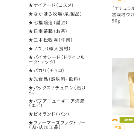
★ナイアード（コスメ）
［ナチュラ
★なかほら牧場（乳製品）
然栽培ウガ
50g
★七福醸造（醤油）
★日南茶藝（お茶）
★二本松牧場（牛肉）
★ノヴァ（輸入食材）
★バイオシード（ドライフル
ーツ・ナッツ）
★パカリ（チョコ）
★光食品（調味料・飲料）
★パックスナチュロン（石け
ん）
★パプアニューギニア海産
（エビ）
★ビオランド（パン）
★ファーマーズファクトリー
（肉・肉加工品）