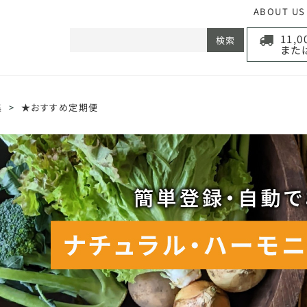
ABOUT US
11,
検索
また
集
>
★おすすめ定期便