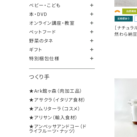
ベビー・こども
本・DVD
オンライン講座・教室
［ナチュラ
ペットフード
然わら納豆 
野菜のタネ
ギフト
特別梱包仕様
つくり手
★Ark館ヶ森（肉加工品）
★アサクラ（イタリア食材）
★アムリターラ（コスメ）
★アリサン（輸入食材）
★アンベッサアンドコー（ド
ライフルーツ・ナッツ）