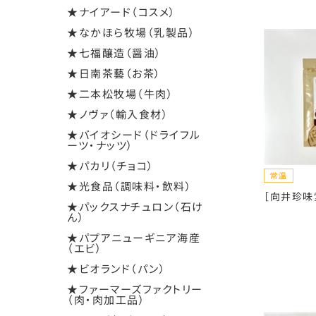
★ナイアード（コスメ）
★なかほら牧場（乳製品）
★七福醸造（醤油）
★日南茶藝（お茶）
★二本松牧場（牛肉）
★ノヴァ（輸入食材）
★バイオシード（ドライフル
ーツ・ナッツ）
★パカリ（チョコ）
★光食品（調味料・飲料）
［向井珍味堂
★パックスナチュロン（石け
ん）
★パプアニューギニア海産
（エビ）
★ビオランド（パン）
★ファーマーズファクトリー
（肉・肉加工品）