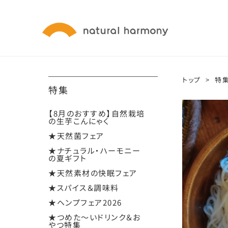
トップ
>
特
特集
【8月のおすすめ】自然栽培
の生芋こんにゃく
★天然菌フェア
★ナチュラル・ハーモニー
の夏ギフト
★天然素材の快眠フェア
★スパイス＆調味料
★ヘンプフェア2026
★つめた～いドリンク＆お
やつ特集