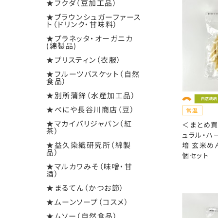
★フクダ（豆加工品）
★ブラウンシュガーファース
ト（ドリンク・甘味料）
★プラネッタ・オーガニカ
(綿製品)
★プリスティン（衣服）
★フルーツバスケット（自然
食品）
★別所蒲鉾（水産加工品）
★べにや長谷川商店（豆）
★マカイバリジャパン（紅
＜まとめ買
茶）
ュラル・ハ
★益久染織研究所（綿製
培 玄米めん
品）
個セット
★マルカワみそ（味噌・甘
酒）
★まるてん（かつお節）
★ムーンソープ（コスメ）
★ムソー（自然食品）