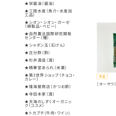
★栄醤油（醤油）
★三陸水産（魚介・水産加
工品）
★シオン・シオン・ガーゼ
（綿製品・ベビー）
★自然農法国際研究開発
センター（種）
★シャボン玉（石けん）
★庄分酢（酢）
★杉井酒造（酒）
★精華堂あられ（米菓）
★第3世界ショップ（チョコ・
カレー）
［オーサワ］
★隆海屋商店（かつお節）
★寺田本家（酒）
★天海のしずくオーガニッ
ク（コスメ）
★トカプチ(牛肉・ワイン)