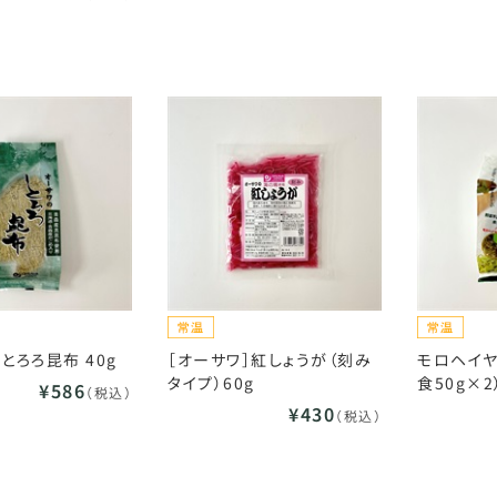
とろろ昆布 40g
［オーサワ］紅しょうが（刻み
モロヘイヤヌ
タイプ）60g
食50g×2
¥586
（税込）
¥430
（税込）