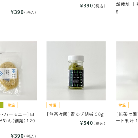
然栽培 十
¥390
（税込）
g
¥390
（税込）
ル・ハーモニー］自
［無茶々園］青ゆず胡椒 50g
［無茶々園
米めん（細麺）120
ート果汁 1
¥540
（税込）
¥390
（税込）