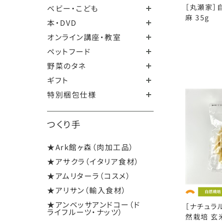
［丸瀬家］
ベビー・こども
麻 35g
本・DVD
オンライン講座・教室
ペットフード
野菜のタネ
ギフト
特別梱包仕様
つくり手
★Ark館ヶ森（肉加工品）
★アサクラ（イタリア食材）
★アムリターラ（コスメ）
★アリサン（輸入食材）
★アンベッサアンドコー（ド
［ナチュラ
ライフルーツ・ナッツ）
然栽培 玄