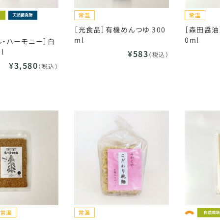
［光食品］有機めんつゆ 300
［森田醤油
ml
0ml
ル・ハーモニー］白
l
¥583
（税込）
¥3,580
（税込）