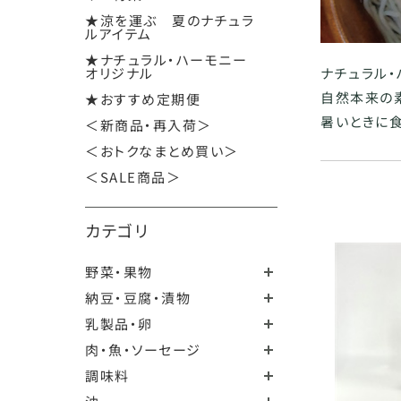
★涼を運ぶ 夏のナチュラ
ルアイテム
★ナチュラル・ハーモニー
オリジナル
ナチュラル
自然本来の
★おすすめ定期便
暑いときに
＜新商品・再入荷＞
＜おトクなまとめ買い＞
＜SALE商品＞
カテゴリ
野菜・果物
納豆・豆腐・漬物
乳製品・卵
肉・魚・ソーセージ
調味料