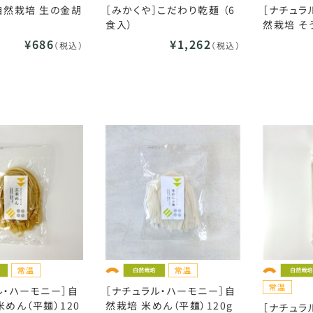
自然栽培 生の金胡
［みかくや］こだわり乾麺 （6
［ナチュラ
食入）
然栽培 そう
¥686
¥1,262
（税込）
（税込）
ル・ハーモニー］自
［ナチュラル・ハーモニー］自
米めん（平麺）120
然栽培 米めん（平麺）120g
［ナチュラ