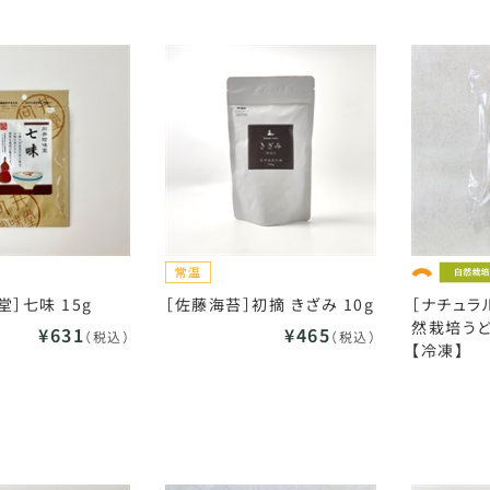
］七味 15g
［佐藤海苔］初摘 きざみ 10g
［ナチュラ
然栽培うど
¥631
¥465
（税込）
（税込）
【冷凍】