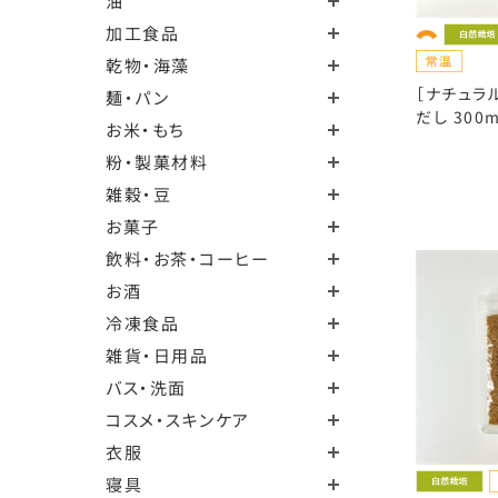
油
加工食品
乾物・海藻
［ナチュラ
麺・パン
だし 300m
お米・もち
粉・製菓材料
雑穀・豆
お菓子
飲料・お茶・コーヒー
お酒
冷凍食品
雑貨・日用品
バス・洗面
コスメ・スキンケア
衣服
寝具