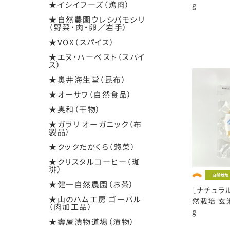
★イシイフーズ（鶏肉）
g
★自然農園ウレシパモシリ
（野菜・肉・卵／岩手）
★VOX（スパイス）
★エヌ・ハーベスト（スパイ
ス）
★奥井海生堂（昆布）
★オーサワ（自然食品）
★奥和（干物）
★ガラリ オーガニック（布
製品）
★クックたかくら（惣菜）
★クリスタルコーヒー（珈
琲）
★健一自然農園（お茶）
［ナチュラ
★山のハム工房 ゴーバル
然栽培 玄
（肉加工品）
g
★壽屋漬物道場（漬物）