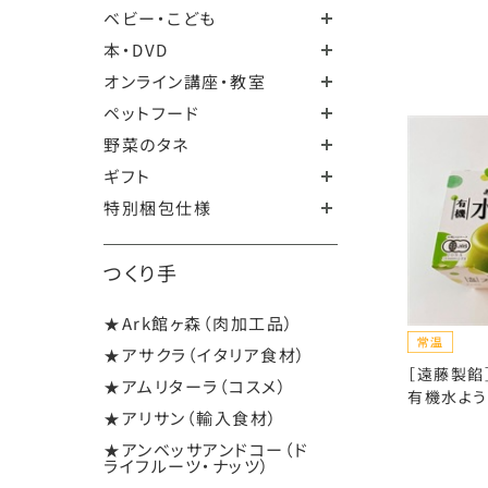
ベビー・こども
本・DVD
オンライン講座・教室
ペットフード
野菜のタネ
ギフト
特別梱包仕様
つくり手
★Ark館ヶ森（肉加工品）
★アサクラ（イタリア食材）
［遠藤製餡
★アムリターラ（コスメ）
有機水ようか
★アリサン（輸入食材）
★アンベッサアンドコー（ド
ライフルーツ・ナッツ）