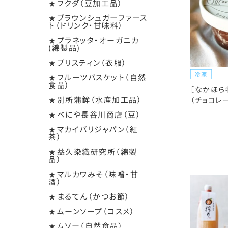
★フクダ（豆加工品）
★ブラウンシュガーファース
ト（ドリンク・甘味料）
★プラネッタ・オーガニカ
(綿製品)
★プリスティン（衣服）
★フルーツバスケット（自然
食品）
［なかほら
★別所蒲鉾（水産加工品）
（チョコレー
★べにや長谷川商店（豆）
★マカイバリジャパン（紅
茶）
★益久染織研究所（綿製
品）
★マルカワみそ（味噌・甘
酒）
★まるてん（かつお節）
★ムーンソープ（コスメ）
★ムソー（自然食品）