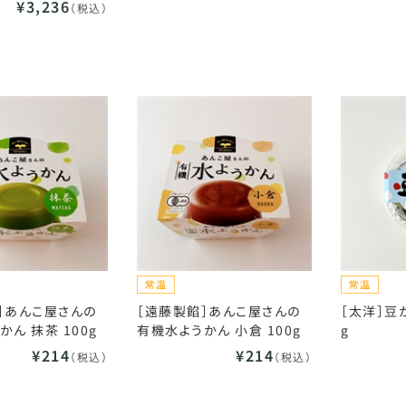
¥3,236
（税込）
］あんこ屋さんの
［遠藤製餡］あんこ屋さんの
［太洋］豆か
ん 抹茶 100g
有機水ようかん 小倉 100g
g
¥214
¥214
（税込）
（税込）