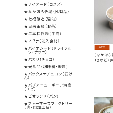
★ナイアード（コスメ）
★なかほら牧場（乳製品）
★七福醸造（醤油）
★日南茶藝（お茶）
★二本松牧場（牛肉）
★ノヴァ（輸入食材）
★バイオシード（ドライフル
ーツ・ナッツ）
［なかほら
★パカリ（チョコ）
（きな粉）9
★光食品（調味料・飲料）
★パックスナチュロン（石け
ん）
★パプアニューギニア海産
（エビ）
★ビオランド（パン）
★ファーマーズファクトリー
（肉・肉加工品）