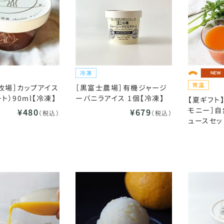
牧場］カップアイス
［黒富士農場］有機ジャージ
ト）90ml【冷凍】
ーバニラアイス 1個【冷凍】
【夏ギフト
モニー］
¥480
¥679
（税込）
（税込）
ュースセッ