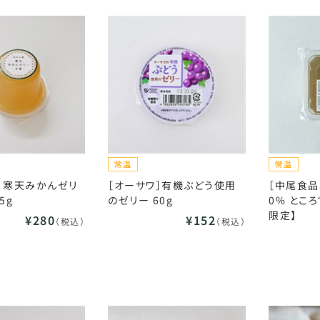
］寒天みかんゼリ
［オーサワ］有機ぶどう使用
［中尾食品
5g
のゼリー 60g
0% ところ
限定】
¥280
¥152
（税込）
（税込）