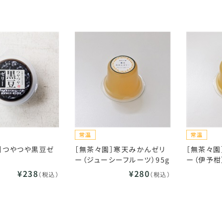
］つやつや黒豆ゼ
［無茶々園］寒天みかんゼリ
［無茶々園
ー（ジューシーフルーツ）95g
ー（伊予柑
¥238
¥280
（税込）
（税込）