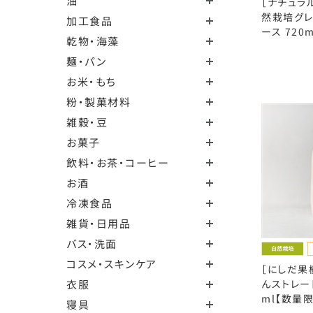
油
［ナチュラ
然栽培グレ
加工食品
ース 720
乾物・海藻
麺・パン
お米・もち
粉・製菓材料
雑穀・豆
お菓子
飲料・お茶・コーヒー
お酒
冷凍食品
雑貨・日用品
バス・洗面
コスメ・スキンケア
［にしだ果
衣服
んストレート
ml【数量
寝具