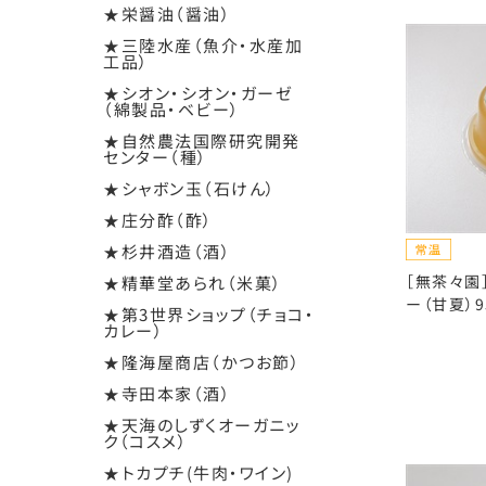
★栄醤油（醤油）
★三陸水産（魚介・水産加
工品）
★シオン・シオン・ガーゼ
（綿製品・ベビー）
★自然農法国際研究開発
センター（種）
★シャボン玉（石けん）
★庄分酢（酢）
★杉井酒造（酒）
［無茶々園
★精華堂あられ（米菓）
ー（甘夏）9
★第3世界ショップ（チョコ・
カレー）
★隆海屋商店（かつお節）
★寺田本家（酒）
★天海のしずくオーガニッ
ク（コスメ）
★トカプチ(牛肉・ワイン)