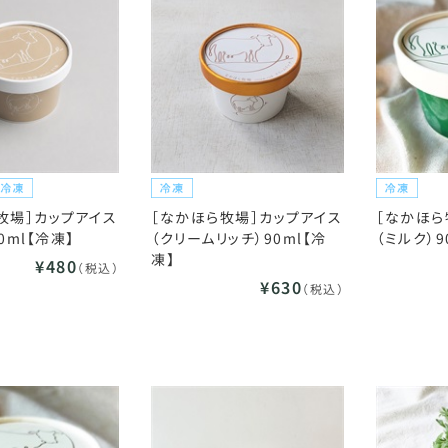
牧場］カップアイス
［なかほら牧場］カップアイス
［なかほら
0ml【冷凍】
（クリームリッチ）90ml【冷
（ミルク）9
凍】
¥480
（税込）
¥630
（税込）