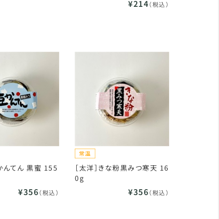
¥214
（税込）
んてん 黒蜜 155
［太洋］きな粉黒みつ寒天 16
0g
¥356
¥356
（税込）
（税込）