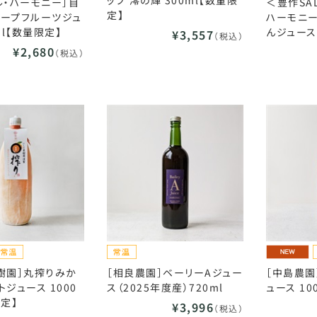
ップ 澪の輝 300ml【数量限
ル・ハーモニー］自
＜豊作SA
定】
ープフルーツジュ
ハーモニ
ml【数量限定】
んジュース 
¥3,557
（税込）
¥2,680
（税込）
樹園］丸搾りみか
［相良農園］ベーリーAジュー
［中島農園
ジュース 1000
ス（2025年度産）720ml
ュース 10
限定】
¥3,996
（税込）