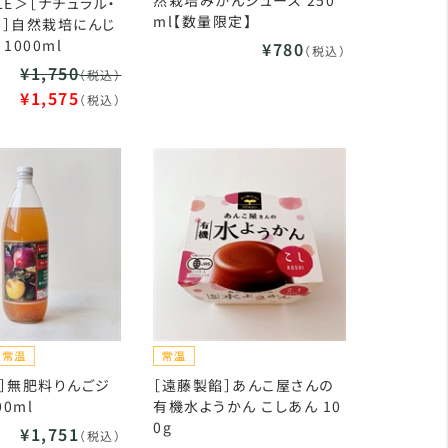
然栽培みかんジュース 250
LE＞［ナチュラル・
ml【数量限定】
ー］自然栽培にんじ
1000ml
¥780
（税込）
¥1,750
（税込）
¥1,575
（税込）
］無肥料りんごジ
［遠藤製餡］あんこ屋さんの
00ml
有機水ようかん こしあん 10
0g
¥1,751
（税込）