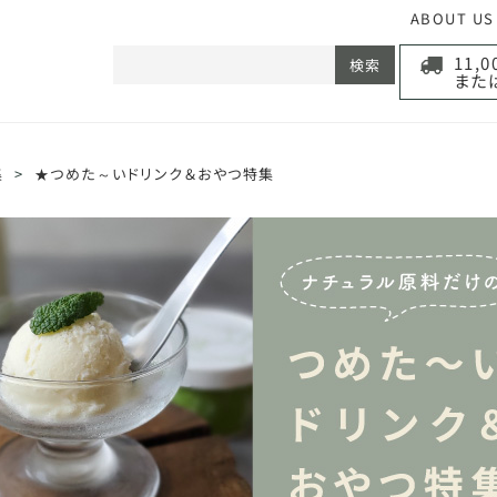
ABOUT US
11,
検索
また
集
>
★つめた～いドリンク＆おやつ特集