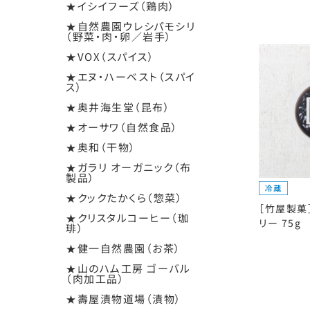
★イシイフーズ（鶏肉）
★自然農園ウレシパモシリ
（野菜・肉・卵／岩手）
★VOX（スパイス）
★エヌ・ハーベスト（スパイ
ス）
★奥井海生堂（昆布）
★オーサワ（自然食品）
★奥和（干物）
★ガラリ オーガニック（布
製品）
★クックたかくら（惣菜）
［竹屋製菓
★クリスタルコーヒー（珈
リー 75g
琲）
★健一自然農園（お茶）
★山のハム工房 ゴーバル
（肉加工品）
★壽屋漬物道場（漬物）