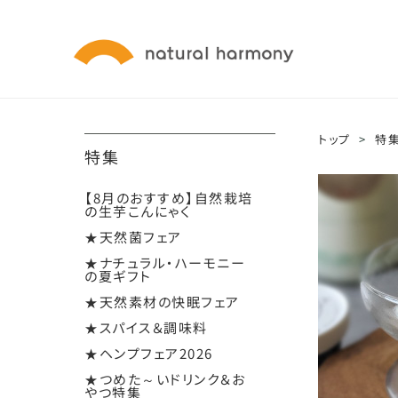
トップ
>
特
特集
【8月のおすすめ】自然栽培
の生芋こんにゃく
★天然菌フェア
★ナチュラル・ハーモニー
の夏ギフト
★天然素材の快眠フェア
★スパイス＆調味料
★ヘンプフェア2026
★つめた～いドリンク＆お
やつ特集