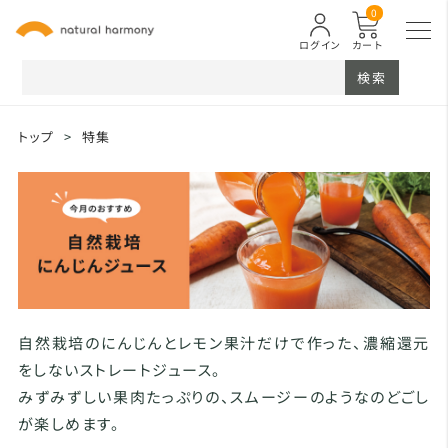
0
ログイン
カート
検索
トップ
>
特集
自然栽培のにんじんとレモン果汁だけで作った、濃縮還元
をしないストレートジュース。
みずみずしい果肉たっぷりの、スムージーのようなのどごし
が楽しめます。